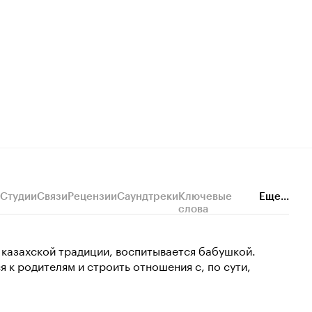
Студии
Связи
Рецензии
Саундтреки
Ключевые
Еще...
слова
 казахской традиции, воспитывается бабушкой.
 к родителям и строить отношения с, по сути,