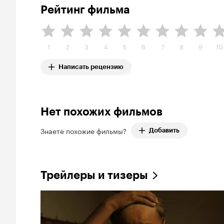
Рейтинг фильма
1
2
3
4
5
6
7
8
9
10
Написать рецензию
Нет похожих фильмов
Знаете похожие фильмы?
Добавить
Трейлеры и тизеры