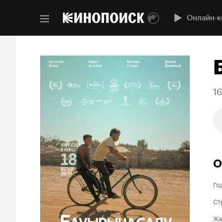
Онлайн-к
1
О
Го
Ст
Жа