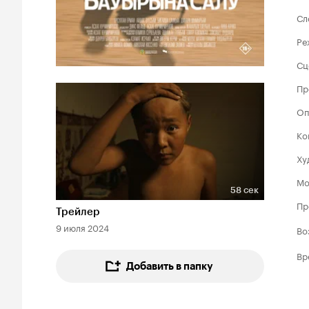
Сл
Ре
Сц
Пр
Оп
Ко
Ху
Мо
58 сек
Длительность 58 сек
Пр
Трейлер
9 июля 2024
Во
Вр
Добавить в папку