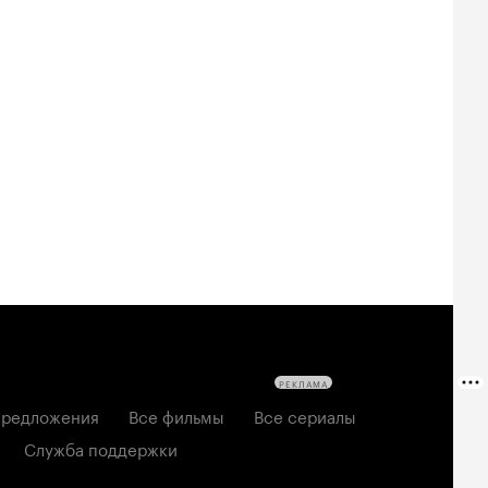
Билеты
Билеты
Билеты
овещие
На деревню
Старый орёл
твецы: Пекло
дедушке 2
2026, семейный
6, ужасы
2026, комедия
РЕКЛАМА
редложения
Все фильмы
Все сериалы
Служба поддержки