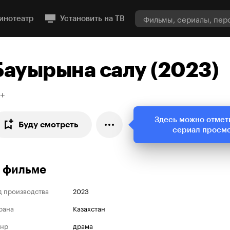
инотеатр
Установить на ТВ
Бауырына салу (2023)
6+
Здесь можно отмет
Буду смотреть
сериал просм
 фильме
д производства
2023
рана
Казахстан
нр
драма