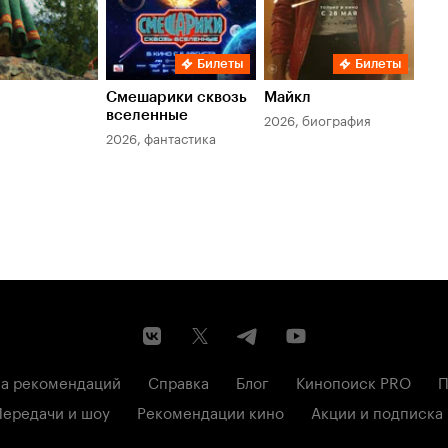
Билеты
Билеты
Смешарики сквозь
Майкл
Зл
вселенные
мер
2026, биография
2026, фантастика
202
а рекомендаций
Справка
Блог
Кинопоиск PRO
П
Передачи и шоу
Рекомендации кино
Акции и подписка