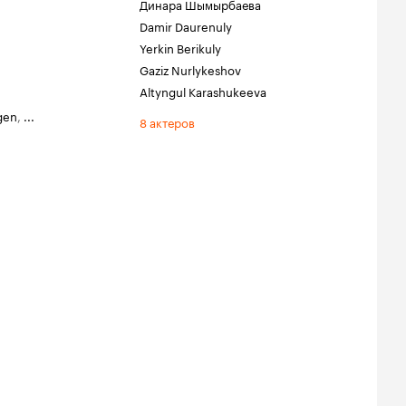
Динара Шымырбаева
Damir Daurenuly
Yerkin Berikuly
Gaziz Nurlykeshov
Altyngul Karashukeeva
gen
,
...
8 актеров