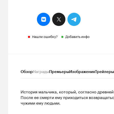
Нашли ошибку?
Добавить инфо
Обзор
Награды
Премьеры
Изображения
Трейлеры
История мальчика, который, согласно древней
После ее смерти ему приходиться возвращаться
чужими ему людьми.