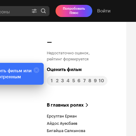
Попробовать
Войти
Плюс
–
Недостаточно оценок,
рейтинг формируется
Оценить фильм
ить фильм или
отренным
1
2
3
4
5
6
7
8
9
10
В главных ролях
Ерсултан Ерман
Айдос Ауесбаев
Бигайша Салкынова