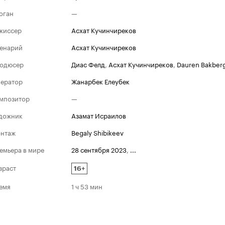
оган
—
жиссер
Асхат Кучинчиреков
енарий
Асхат Кучинчиреков
одюсер
Диас Фелд
,
Асхат Кучинчиреков
,
Dauren Bakber
ератор
Жанарбек Елеубек
мпозитор
—
дожник
Азамат Исраилов
нтаж
Begaly Shibikeev
емьера в мире
28 сентября 2023
,
...
зраст
16+
емя
1 ч 53 мин