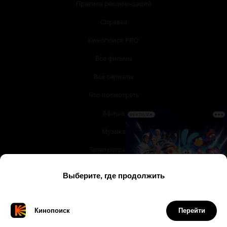
Правила рекомендаций
Справка
Кинопоиск PRO
Все фильмы
Все сериалы
Что посмотреть
Афиша
РЕКЛАМА
Музыка
Телепрограмма
Книги
Служба поддержки
© 2003 —
2026
,
Кинопоиск
18
+
Проект компании