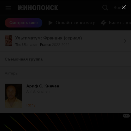
Войти
Онлайн-кинотеатр
Билеты в 
Смотреть кино
Ультиматум: Франция (сериал)
The Ultimatum: France
2022-2022
Съемочная группа
Актеры
Ариф С. Кинчен
Arif S. Kinchen
Richy