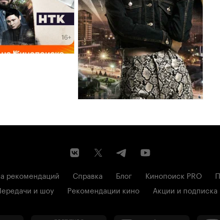
а рекомендаций
Справка
Блог
Кинопоиск PRO
П
Передачи и шоу
Рекомендации кино
Акции и подписка