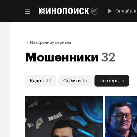
Онлайн-к
На страницу сериала
Мошенники
32
Кадры
12
Съёмки
15
Постеры
5