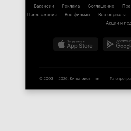
Вакансии
Реклама
Соглашение
Пра
Предложения
Все фильмы
Все сериалы
Акции и по
© 2003 —
2026
,
Кинопоиск
Телепрогр
18
+