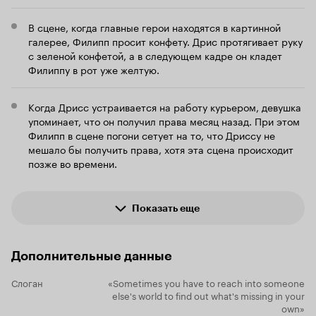
чтобы дарит
лидирующих
В сцене, когда главные герои находятся в картинной
галерее, Филипп просит конфету. Дрис протягивает руку
с зеленой конфетой, а в следующем кадре он кладет
Филиппу в рот уже желтую.
Когда Дрисс устраивается на работу курьером, девушка
упоминает, что он получил права месяц назад. При этом
Филипп в сцене погони сетует на то, что Дриссу не
мешало бы получить права, хотя эта сцена происходит
позже во времени.
Показать еще
Дополнительные данные
Слоган
«Sometimes you have to reach into someone
else's world to find out what's missing in your
own»