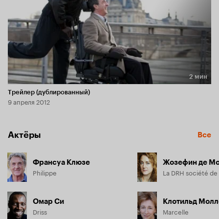
2 мин
Длительность 2 мин
Трейлер (дублированный)
9 апреля 2012
Актёры
Все
Франсуа Клюзе
Жозефин де М
Philippe
La DRH société de
Омар Си
Клотильд Молл
Driss
Marcelle