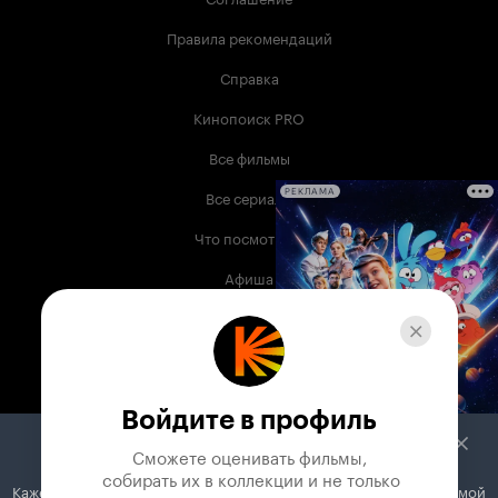
Правила рекомендаций
Справка
Кинопоиск PRO
Все фильмы
Все сериалы
РЕКЛАМА
Что посмотреть
Афиша
Музыка
Телепрограмма
Книги
Войдите в профиль
Служба поддержки
Сможете оценивать фильмы,

 собирать их в коллекции и не только
Кажется, вы используете блокировщик рекламы. Вместе с рекламой