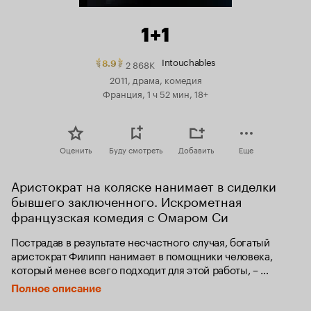
1+1
Intouchables
2 868K
Рейтинг
8.9
Кинопоиска
2011, драма, комедия
8.9.
Франция, 1 ч 52 мин, 18+
топ
250
Оценить
Буду смотреть
Добавить
Еще
Аристократ на коляске нанимает в сиделки 
бывшего заключенного. Искрометная 
французская комедия с Омаром Си
Пострадав в результате несчастного случая, богатый 
аристократ Филипп нанимает в помощники человека, 
который менее всего подходит для этой работы, – 
молодого жителя предместья Дрисса, только что 
Полное описание
освободившегося из тюрьмы. Несмотря на то, что Филипп 
прикован к инвалидному креслу, Дриссу удается 