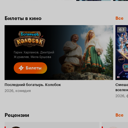
Билеты в кино
Все
Рейт
6.1
Кино
6.1
Гарик Харламов, Дмитрий
Журавлев, Мила Ершова
Билеты
Последний богатырь. Колобок
Смеша
2026, комедия
вселе
2026, 
Рецензии
Все