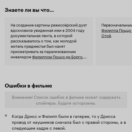
трагедия! Нет, конечно, тут есть какая-то линия
взяли слишк
человеческих отношений, есть в аристократе
смысле, что
Знаете ли вы что...
что-то, что заставляет видеть в нем трагедию.
человеке сп
Но в целом - фильм получился о деньгах и
самого нев
культе наслаждения - вот ты можешь ощущать
создатели п
На создание картины режиссёрский дуэт
Первоначальным
вот все это, есть это, пить это, чувствовать это,
слабину у з
вдохновила увиденная ими в 2004 году
Филиппа Поццо 
пусть ушами - ты живешь значит, а нет - значит
доказывать 
документальная лента, в которой
Отой
.
нет. А как сурова жизнь с его чернокожим
режиссеры 
рассказывалось о том, как молодой
другом - которого просто мать выгоняет,
чувствах, в
житель предместья был нанят
потому что у нее и так куча спиногрызов? Так
дирижеров, 
присматривать за парализованным
вот прозаично, просто, только тут режиссер не
соответств
инвалидом
Филиппом Поццо ди Борго
,
видит проблемы, разочарование инвалида
драматизиру
который остался парализованным после
сильнее.
какой же с
несчастного случая 27 июля 1993 года.
экранизаци
много, поэто
выделяется 
Ошибки в фильме
счету, нам 
фильм, где 
Внимание! Список ошибок в фильме может содержать
зрителей по
воспринима
спойлеры. Будьте осторожны.
хладнокровным умом. 
переваренн
Когда Дрисс и Филипп были в галерее, то у Дрисса
которого не
провод от наушников сначала был с правой стороны, а в
Картина не 
следующем кадре с левой.
ее в пух и 