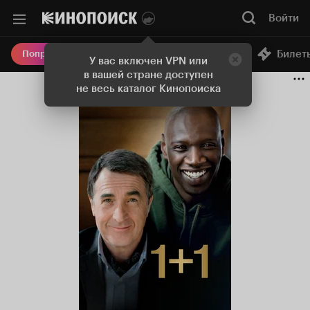
Войти
Онлайн-кинотеатр
Билет
Попробовать Плюс
У вас включен VPN или
в вашей стране доступен
не весь каталог Кинопоиска