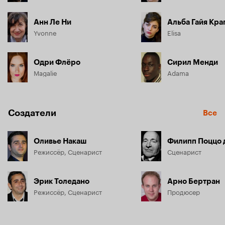
Анн Ле Ни
Yvonne
Elisa
Одри Флёро
Сирил Менди
Magalie
Adama
Создатели
Все
Оливье Накаш
Филипп Поццо 
Режиссёр, Сценарист
Сценарист
Эрик Толедано
Арно Бертран
Режиссёр, Сценарист
Продюсер