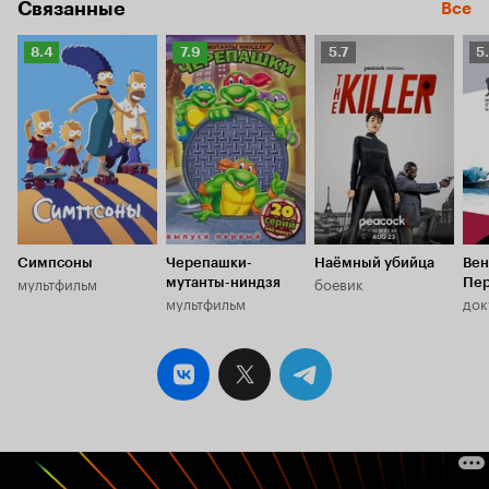
Связанные
Все
Рейтинг
Рейтинг
Рейтинг
Р
8.4
7.9
5.7
5
Кинопоиска
Кинопоиска
Кинопоиска
К
8.4
7.9
5.7
5.
Симпсоны
Черепашки-
Наёмный убийца
Вен
мультфильм
боевик
мутанты-ниндзя
Пер
мультфильм
док
буд