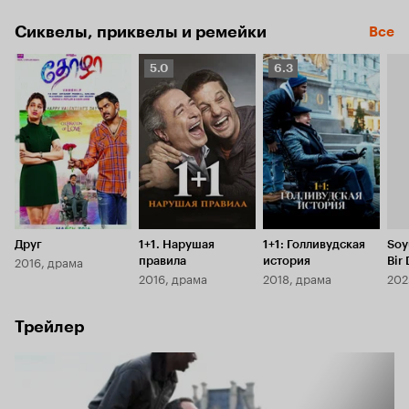
привнести в размеренную жизнь аристократа дух 
Сиквелы, приквелы и ремейки
Все
приключений.
Рейтинг
Рейтинг
5.0
6.3
Кинопоиска
Кинопоиска
5.0
6.3
Друг
1+1. Нарушая
1+1: Голливудская
Soy
2016, драма
правила
история
Bir
2016, драма
2018, драма
202
Ana
Yan
Трейлер