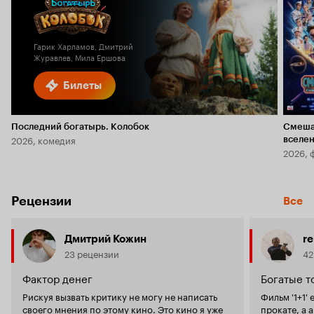
Гарик Харламов, Дмитрий
Журавлев, Мила Ершова
Билеты
Последний богатырь. Колобок
Смеша
2026, комедия
вселе
2026, 
Рецензии
Все
Дмитрий Кожин
r
23 рецензии
42
Фактор денег
Богатые т
Рискуя вызвать критику не могу не написать
Фильм '1+1'
своего мнения по этому кино. Это кино я уже
прокате, а 