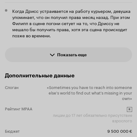
Когда Дрисс устраивается на работу курьером, девушка
упоминает, что он получил права месяц назад. При этом
Филипп в сцене погони сетует на то, что Дриссу не
мешало бы получить права, хотя эта сцена происходит
позже во времени.
Показать еще
Дополнительные данные
Слоган
«Sometimes you have to reach into someone
else's world to find out what's missing in your
own»
Рейтинг MPAA
R
лицам до 17 лет обязательно присутствие
взрослого
Бюджет
9 500 000 €