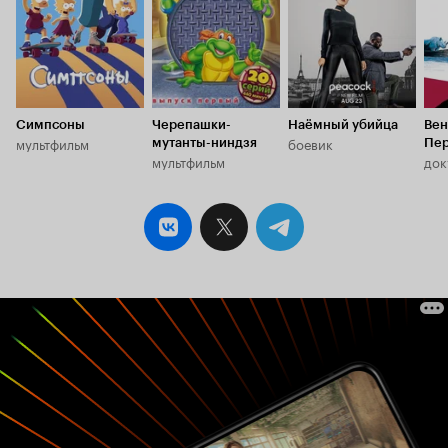
Симпсоны
Черепашки-
Наёмный убийца
Вен
мультфильм
боевик
мутанты-ниндзя
Пер
мультфильм
док
буд