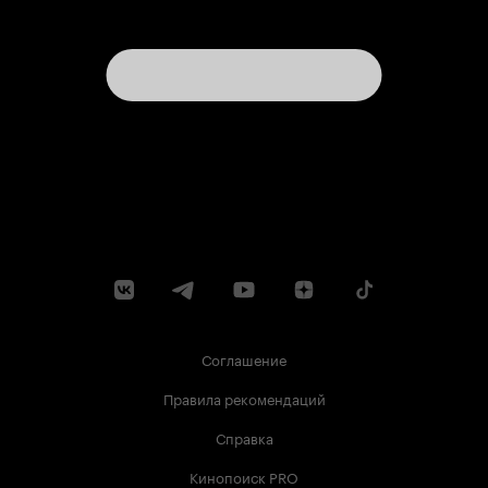
Соглашение
Правила рекомендаций
Справка
Кинопоиск PRO