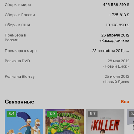
Сборы в мире
426 588 510 $
Сборы в России
1 725 813 $
Сборы в США
10 198 820 $
Премьера в
26 апреля 2012
России
«Каскад фильм»
Премьера в мире
23 сентября 2011
,
...
Релиз на DVD
28 мая 2012
«Новый Диск»
Релиз на Blu-ray
25 июня 2012
«Новый Диск»
Связанные
Все
Рейтинг
Рейтинг
Рейтинг
Р
8.4
7.9
5.7
5
Кинопоиска
Кинопоиска
Кинопоиска
К
8.4
7.9
5.7
5.