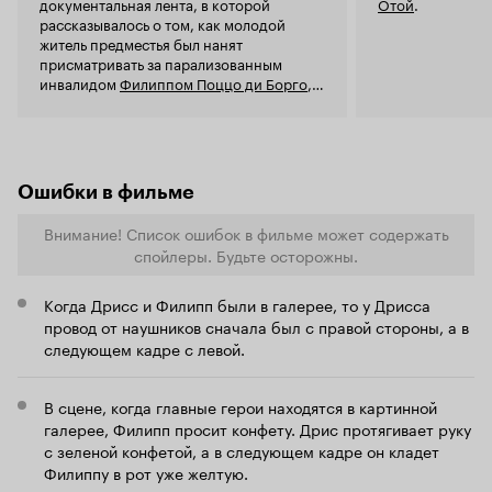
документальная лента, в которой
Отой
.
нет. А как сурова жизнь с его чернокожим
режиссеры 
рассказывалось о том, как молодой
другом - которого просто мать выгоняет,
чувствах, в
житель предместья был нанят
потому что у нее и так куча спиногрызов? Так
дирижеров, 
присматривать за парализованным
вот прозаично, просто, только тут режиссер не
соответств
инвалидом
Филиппом Поццо ди Борго
,
видит проблемы, разочарование инвалида
драматизиру
который остался парализованным после
сильнее.
какой же с
несчастного случая 27 июля 1993 года.
экранизаци
много, поэто
выделяется 
Ошибки в фильме
счету, нам 
фильм, где 
Внимание! Список ошибок в фильме может содержать
зрителей по
воспринима
спойлеры. Будьте осторожны.
хладнокровным умом. 
переваренн
Когда Дрисс и Филипп были в галерее, то у Дрисса
которого не
провод от наушников сначала был с правой стороны, а в
Картина не 
следующем кадре с левой.
ее в пух и 
чтобы дарит
лидирующих
В сцене, когда главные герои находятся в картинной
галерее, Филипп просит конфету. Дрис протягивает руку
с зеленой конфетой, а в следующем кадре он кладет
Филиппу в рот уже желтую.