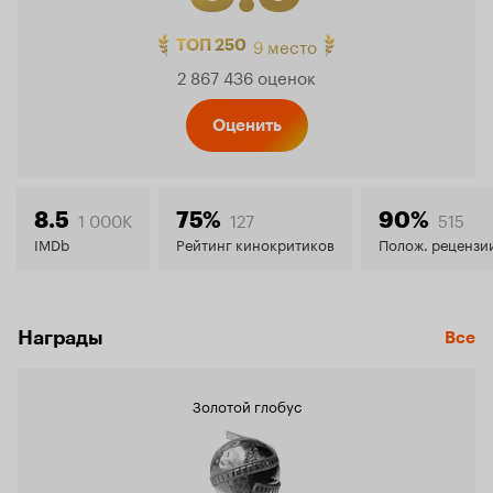
Рейтинг
9 место
ТОП 250
2 867 436 оценок
Кинопо
Оценить
8.9
1 000K
127
515
8.5
75%
90%
IMDb
Рейтинг кинокритиков
Полож. рецензи
Награды
Все
Золотой глобус