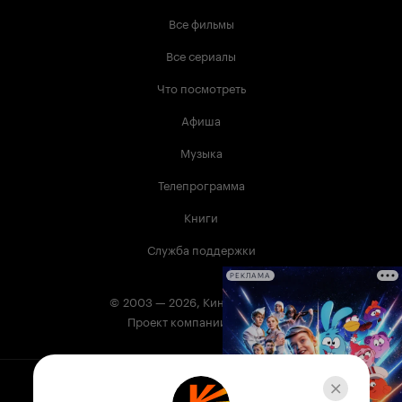
Все фильмы
Все сериалы
Что посмотреть
Афиша
Музыка
Телепрограмма
Книги
Служба поддержки
РЕКЛАМА
© 2003 —
2026
,
Кинопоиск
18
+
Проект компании
Сервис Кинопоиск может содержать информацию,
не предназначенную для несовершеннолетних.