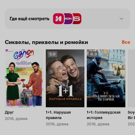
привнести в размеренную жизнь аристократа дух 
приключений.
Где ещё смотреть
Сиквелы, приквелы и ремейки
Все
Рейтинг
Рейтинг
5.0
6.3
Кинопоиска
Кинопоиска
5.0
6.3
Друг
1+1. Нарушая
1+1: Голливудская
Soy
2016, драма
правила
история
Bir
2016, драма
2018, драма
202
Ana
Yan