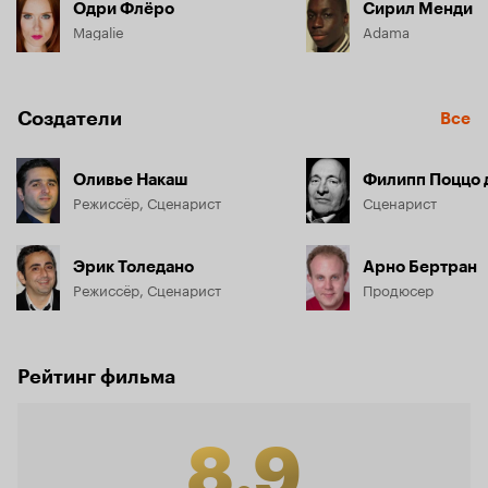
Одри Флёро
Сирил Менди
Magalie
Adama
Создатели
Все
Оливье Накаш
Филипп Поццо 
Режиссёр, Сценарист
Сценарист
Эрик Толедано
Арно Бертран
Режиссёр, Сценарист
Продюсер
Рейтинг фильма
8.9