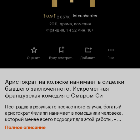
Intouchables
2 867K
Рейтинг
8.9
Кинопоиска
2011, драма, комедия
8.9.
Франция, 1 ч 52 мин, 18+
топ
250
Оценить
Буду смотреть
Добавить
Еще
Аристократ на коляске нанимает в сиделки 
бывшего заключенного. Искрометная 
французская комедия с Омаром Си
Пострадав в результате несчастного случая, богатый 
аристократ Филипп нанимает в помощники человека, 
который менее всего подходит для этой работы, – 
молодого жителя предместья Дрисса, только что 
Полное описание
освободившегося из тюрьмы. Несмотря на то, что Филипп 
прикован к инвалидному креслу, Дриссу удается 