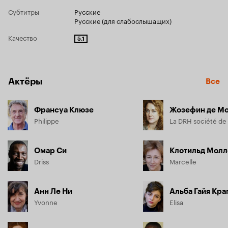
Субтитры
Русские
Русские (для слабослышащих)
Качество
5.1
Актёры
Все
Франсуа Клюзе
Жозефин де М
Philippe
La DRH société de
Омар Си
Клотильд Молл
Driss
Marcelle
Анн Ле Ни
Yvonne
Elisa