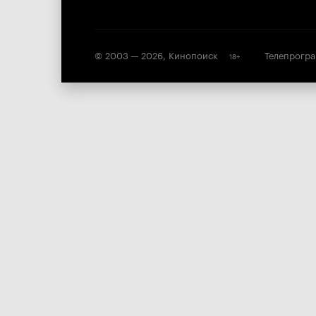
© 2003 —
2026
,
Кинопоиск
Телепрогр
18
+