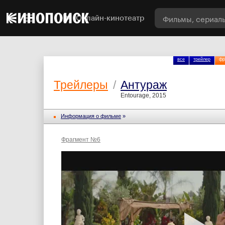
Онлайн-кинотеатр
все
трейлер
фр
Трейлеры
/
Антураж
Entourage, 2015
Информация о фильме
»
Фрагмент №6