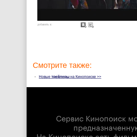
добавить в:
Смотрите также:
Новые
трейлеры
на Кинопоиске >>
Сервис Кинопоиск м
предназначенну
На Кинопоиске есть фильм