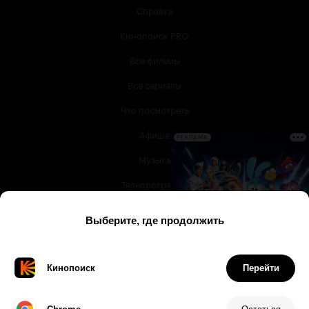
Справка
Кинопоиск PRO
Все фильмы
Все сериалы
Что посмотреть
Афиша
РЕКЛАМА
Музыка
Телепрограмма
Книги
Служба поддержки
© 2003 —
2026
,
Кинопоиск
18
+
Проект компании