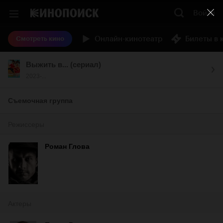
Войти
Онлайн-кинотеатр
Билеты в 
Смотреть кино
Выжить в... (сериал)
2023-...
Съемочная группа
Режиссеры
Роман Глова
Актеры