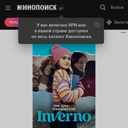
Войти
Онлайн-кинотеатр
Билет
Попробовать Плюс
У вас включен VPN или
в вашей стране доступен
не весь каталог Кинопоиска