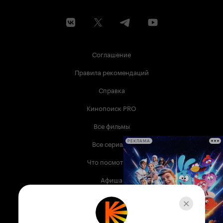
Соглашение
Правила рекомендаций
Справка
Кинопоиск PRO
Все фильмы
Все сериалы
РЕКЛАМА
Что посмотреть
Афиша
Музыка
Телепрограмма