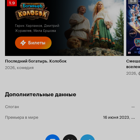
Рейт
5.8
Рейтинг
1.9
Кино
Кинопоиска
5.8
1.9
Гарик Харламов, Дмитрий
Журавлев, Мила Ершова
Билеты
Последний богатырь. Колобок
Смеша
2026, комедия
вселе
2026, 
Дополнительные данные
Слоган
—
Премьера в мире
16 июня 2023
,
...