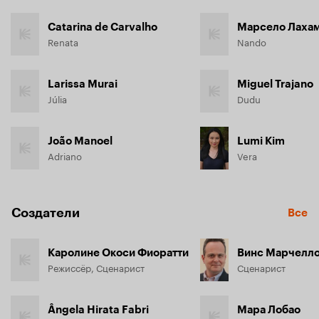
Catarina de Carvalho
Марсело Лаха
Renata
Nando
Larissa Murai
Miguel Trajano
Júlia
Dudu
João Manoel
Lumi Kim
Adriano
Vera
Создатели
Все
Каролине Окоси Фиоратти
Винс Марчелл
Режиссёр, Сценарист
Сценарист
Ângela Hirata Fabri
Мара Лобао