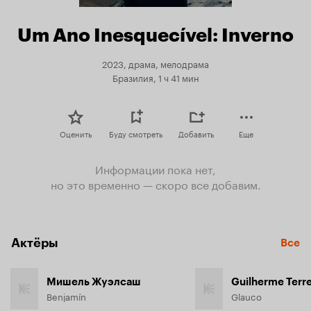
Um Ano Inesquecível: Inverno
2023, драма, мелодрама
Бразилия, 1 ч 41 мин
Оценить
Буду смотреть
Добавить
Еще
Информации пока нет,
но это временно — скоро все добавим.
Актёры
Все
Мишель Жуэлсаш
Guilherme Terre
Benjamín
Glauco