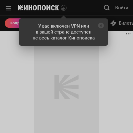
Войти
Онлайн-кинотеатр
Билет
Попробовать Плюс
У вас включен VPN или
в вашей стране доступен
не весь каталог Кинопоиска