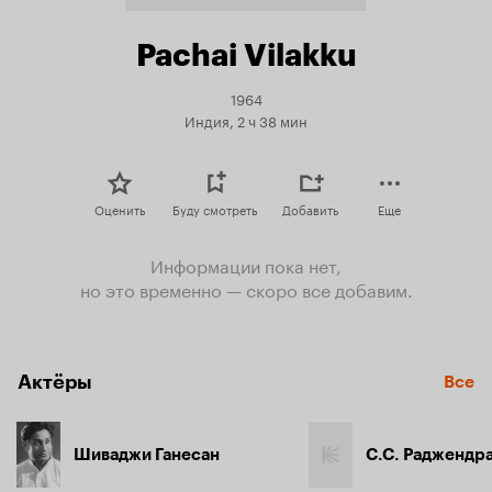
Pachai Vilakku
1964
Индия, 2 ч 38 мин
Оценить
Буду смотреть
Добавить
Еще
Информации пока нет,
но это временно — скоро все добавим.
Актёры
Все
Шиваджи Ганесан
С.С. Раджендр