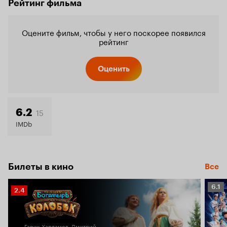
Рейтинг фильма
Оцените фильм, чтобы у него поскорее появился
рейтинг
Оценить
15
6.2
IMDb
Билеты в кино
Все
Рейт
6.1
Рейтинг
2.4
Кино
Кинопоиска
6.1
2.4
Гарик Харламов, Дмитрий