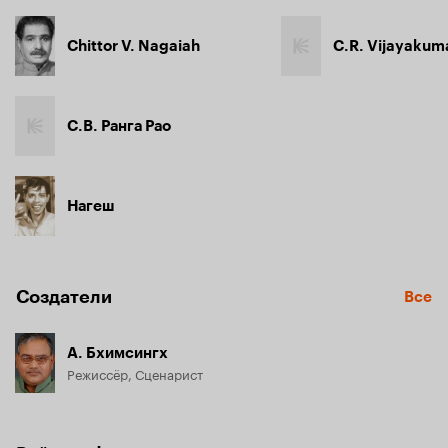
Chittor V. Nagaiah
C.R. Vijayakum
С.В. Ранга Рао
Нагеш
Создатели
Все
А. Бхимсингх
Режиссёр, Сценарист