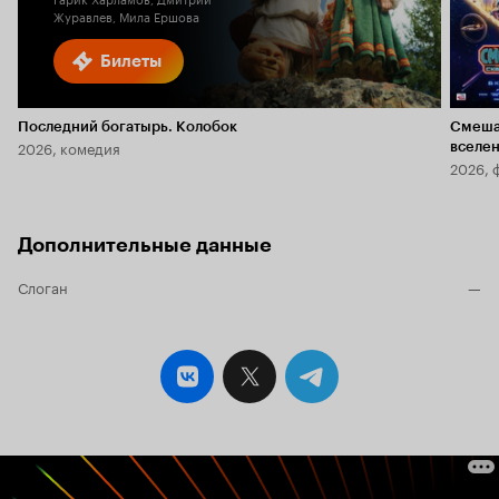
Журавлев, Мила Ершова
Билеты
Последний богатырь. Колобок
Смеша
2026, комедия
вселе
2026, 
Дополнительные данные
Слоган
—