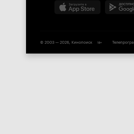
© 2003 —
2026
,
Кинопоиск
Телепрогр
18
+