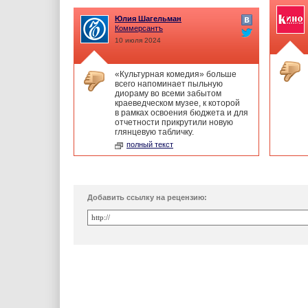
Юлия Шагельман
Коммерсантъ
10 июля 2024
«Культурная комедия» больше
всего напоминает пыльную
диораму во всеми забытом
краеведческом музее, к которой
в рамках освоения бюджета и для
отчетности прикрутили новую
глянцевую табличку.
полный текст
Добавить ссылку на рецензию: