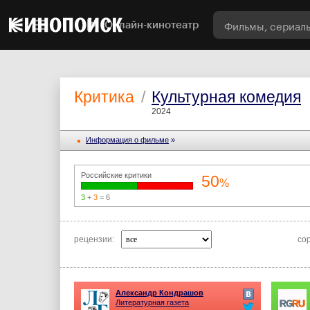
Онлайн-кинотеатр
Критика
/
Культурная комедия
2024
Информация o фильме
»
Российские критики
50
%
3
+
3
= 6
рецензии:
со
Александр Кондрашов
Литературная газета