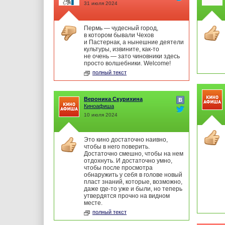
31 июля 2024
Пермь — чудесный город,
в котором бывали Чехов
и Пастернак, а нынешние деятели
культуры, извините, как-то
не очень — зато чиновники здесь
просто волшебники. Welcome!
полный текст
Вероника Скурихина
Киноафиша
10 июля 2024
Это кино достаточно наивно,
чтобы в него поверить.
Достаточно смешно, чтобы на нем
отдохнуть. И достаточно умно,
чтобы после просмотра
обнаружить у себя в голове новый
пласт знаний, которые, возможно,
даже где-то уже и были, но теперь
утвердятся прочно на видном
месте.
полный текст