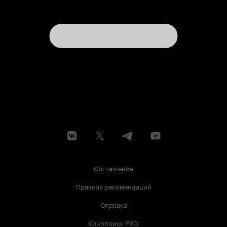
весь «прочий фильм» выглядит – эдакими
нелепыми довесками к концертному клипу. И
насчёт исполнителя. То, что «Джонни» (клип,
обе «альтернативки») держится исключительно
на актёрском таланте Николая Фоменко – для
меня совершенно очевидно. А то, как Фоменко
пьёт водку – надо показывать начинающим
актёрам в качестве готовых профессиональных
этюдов! И конечно – Фоменко (бит-квартет
«Секрет»), исполняющий «Уездный город N» –
это совершенно логично и чертовски круто.
Крепкий, так сказать, кавер. Но вот всё
прочее… не уверен, что вообще тянет на
качественный художественный фильм, увы.
Соглашение
Правила рекомендаций
Справка
Кинопоиск PRO