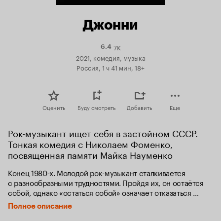
Джонни
7K
Рейтинг
6.4
Кинопоиска
2021, комедия, музыка
6.4
Россия, 1 ч 41 мин, 18+
Оценить
Буду смотреть
Добавить
Еще
Рок-музыкант ищет себя в застойном СССР. 
Тонкая комедия с Николаем Фоменко, 
посвященная памяти Майка Науменко
Конец 1980-х. Молодой рок-музыкант сталкивается 
с разнообразными трудностями. Пройдя их, он остаётся 
собой, однако «остаться собой» означает отказаться 
от успеха и материальных благ.
Полное описание