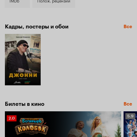
6.4
IMDb
Полож. рецензии
Кадры, постеры и обои
Все
Билеты в кино
Все
Рейт
5.9
Рейтинг
2.0
Кино
Кинопоиска
5.9
2.0