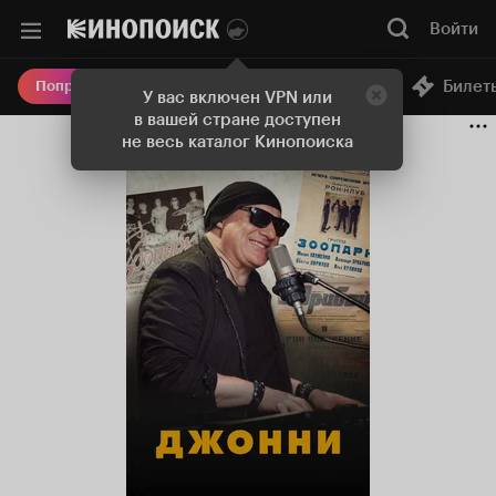
Войти
Онлайн-кинотеатр
Билет
Попробовать Плюс
У вас включен VPN или
в вашей стране доступен
не весь каталог Кинопоиска