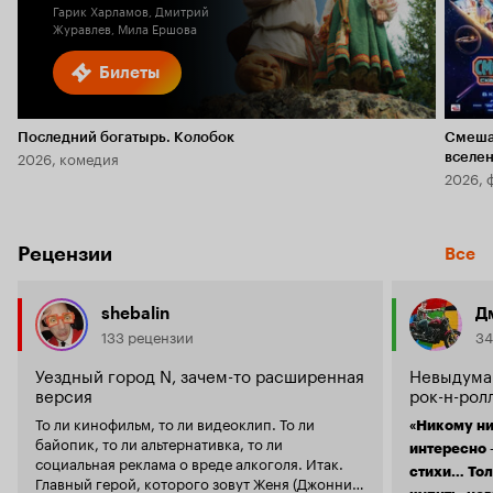
Гарик Харламов, Дмитрий
Журавлев, Мила Ершова
Билеты
Последний богатырь. Колобок
Смеша
2026, комедия
вселе
2026, 
Рецензии
Все
shebalin
Д
133 рецензии
34
Уездный город N, зачем-то расширенная
Невыдуман
версия
рок-н-рол
То ли кинофильм, то ли видеоклип. То ли
«Никому ни
байопик, то ли альтернативка, то ли
интересно –
социальная реклама о вреде алкоголя. Итак.
стихи… Тол
Главный герой, которого зовут Женя (Джонни),