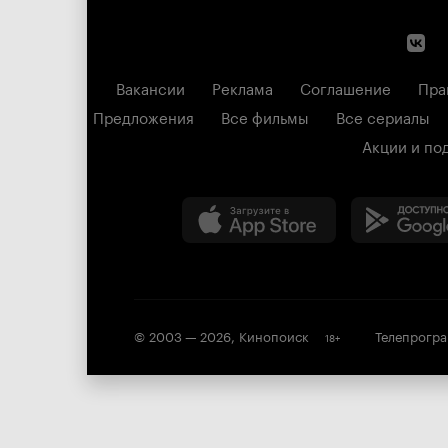
Вакансии
Реклама
Соглашение
Пра
Предложения
Все фильмы
Все сериалы
Акции и по
© 2003 —
2026
,
Кинопоиск
Телепрогр
18
+