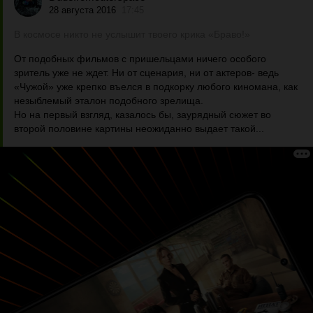
28 августа 2016
17:45
В космосе никто не услышит твоего крика «Браво!»
От подобных фильмов с пришельцами ничего особого
зритель уже не ждет. Ни от сценария, ни от актеров- ведь
«Чужой» уже крепко въелся в подкорку любого киномана, как
незыблемый эталон подобного зрелища.
Но на первый взгляд, казалось бы, заурядный сюжет во
второй половине картины неожиданно выдает такой...