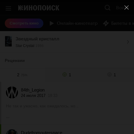
Войти
Онлайн-кинотеатр
Билеты в 
Смотреть кино
Звездный кристалл
Star Crystal
1986
Рецензии
2
1
1
75%
84th_Legion
24 июля 2017
18:33
Не так и ужасно, как ожидалось, но…
...
Dudefromouterspace