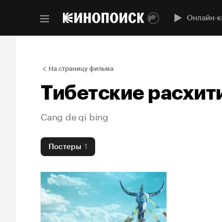
Онлайн-к
На страницу фильма
Тибетские расхит
Cang de qi bing
Постеры
1