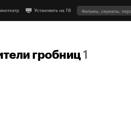
инотеатр
Установить на ТВ
ители гробниц
1