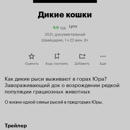
Дикие кошки
Lynx
15K
Рейтинг
8.6
Кинопоиска
2021, документальный
8.6
Швейцария, 1 ч 22 мин, 6+
Оценить
Буду смотреть
Добавить
Еще
Как дикие рыси выживают в горах Юра? 
Завораживающий док о возрождении редкой 
популяции грациозных животных
О жизни одной семьи рысей в предгорьях Юры.
Трейлер