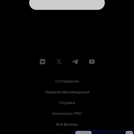
съеденным — достойнее, чем стать убитым.
Картина имеет ни с чем несравнимую
коллекцию запахов и тактильных ощущений —
хвойный, лиственный, мокрый, снежный,
тёплый, шерстяной, трескучий. Времена года
сменяют друг друга, солнечные блики
кружатся в танце с холодной белизной,
пространство то утопает в полифонии, то
дышит в такт с ветром. Зрителя словно
обволакивает и затягивает в себя
потусторонний, чтящий собственные законы
анклав — несоразмерное гетто с кучей
соседей: одни вылезают из дупел посмотреть,
что происходит внизу; другие шастают где-то
рядом, эффектно маскируясь; третьи окликают
Соглашение
с небес; четвёртые снуют в лабиринте
подземных ответвлений; пятые замирают в
Правила рекомендаций
преддверии неминуемого. Тихая элегия, не
омрачённая чудовищностью разума перед
Справка
игрой естественных инстинктов. Всё было бы
чересчур идеально, но вот в зелёное царство
Кинопоиск PRO
вторгается зверь иной породы, неумолимым
роком возникающий из ниоткуда. В корне не
Все фильмы
подходящий этому великолепию. Суматошный
и деструктивный. Человек. Первое его
РЕКЛАМА