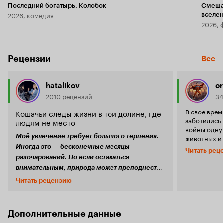
Последний богатырь. Колобок
Смеша
2026, комедия
вселе
2026, 
Рецензии
Все
hatalikov
o
2010 рецензий
34
В своё вре
Кошачьи следы жизни в той долине, где
заботились 
людям не место
войны одну 
Моё увлечение требует большого терпения.
животных и 
буквально в
Иногда это — бесконечные месяцы
Читать рец
опомнились
разочарований. Но если оставаться
сохранении
внимательным, природа может преподнести
природного,
неожиданный подарок. © Цитата из фильма
Читать рецензию
воздухе и н
Перед нами — дебютная и пока (или совсем)
того, что о
единственная полнометражная работа
популяции 
создателя фотопроекта «Городская дикая
Естественно
Дополнительные данные
природа» Лорана Геслена, сделавшего
животном м
множество снимков представителей фауны в