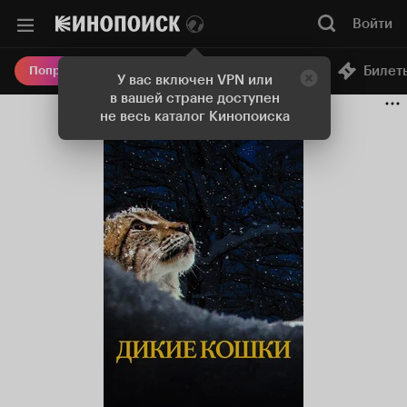
Войти
Онлайн-кинотеатр
Билет
Попробовать Плюс
У вас включен VPN или
в вашей стране доступен
не весь каталог Кинопоиска