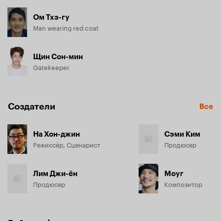
Ом Тхэ-гу
Man wearing red coat
Щин Сон-мин
Gatekeeper
Создатели
Все
На Хон-джин
Сэми Ким
Режиссёр, Сценарист
Продюсер
Лим Джи-ён
Моуг
Продюсер
Композитор