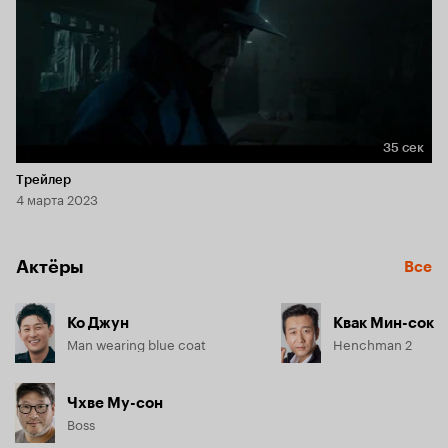
35 сек
Длительность 35 сек
Трейлер
4 марта 2023
Актёры
Все
Ко Джун
Квак Мин-сок
Man wearing blue coat
Henchman 2
Чхве Му-сон
Boss