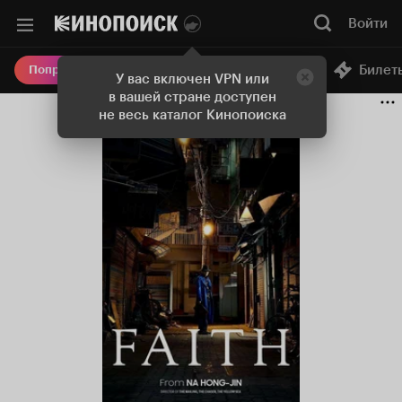
Войти
Онлайн-кинотеатр
Билет
Попробовать Плюс
У вас включен VPN или
в вашей стране доступен
не весь каталог Кинопоиска