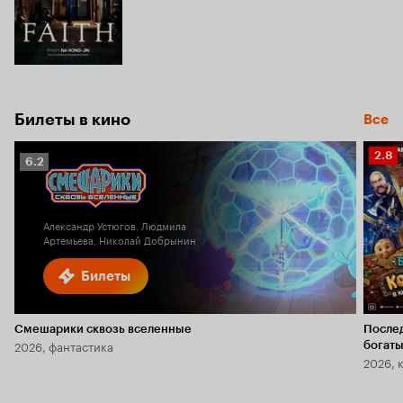
Билеты в кино
Все
Рейт
2.8
Рейтинг
6.2
Кино
Кинопоиска
2.8
6.2
Александр Устюгов, Людмила
Артемьева, Николай Добрынин
Билеты
Смешарики сквозь вселенные
После
2026, фантастика
богаты
2026, 