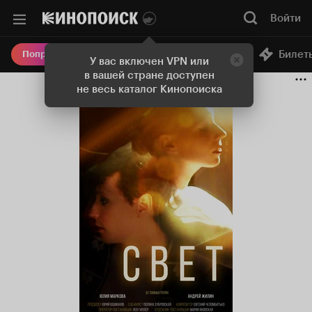
Войти
Онлайн-кинотеатр
Билет
Попробовать Плюс
У вас включен VPN или
в вашей стране доступен
не весь каталог Кинопоиска