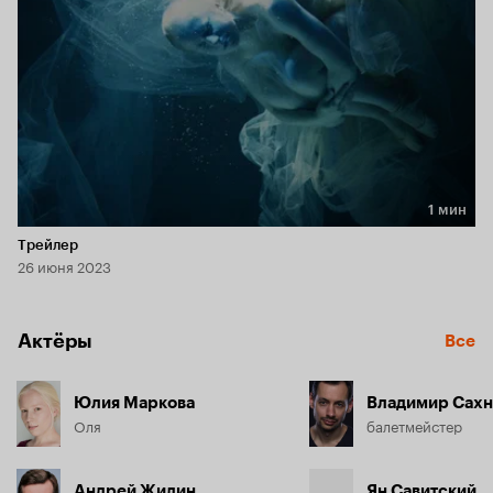
1 мин
Длительность 1 мин
Трейлер
26 июня 2023
Актёры
Все
Юлия Маркова
Владимир Сахн
Оля
балетмейстер
Андрей Жилин
Ян Савитский