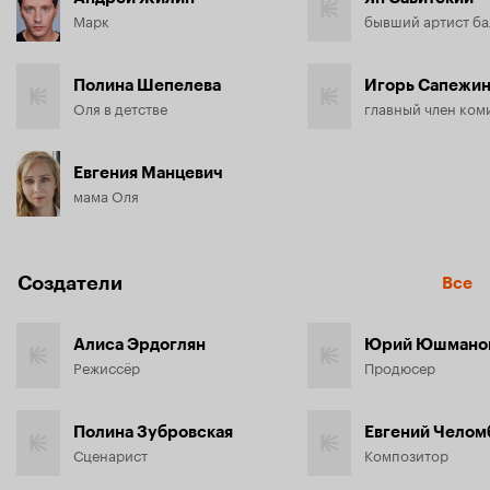
Марк
бывший артист ба
Полина Шепелева
Игорь Сапежи
Оля в детстве
главный член ком
Евгения Манцевич
мама Оля
Создатели
Все
Алиса Эрдоглян
Юрий Юшмано
Режиссёр
Продюсер
Полина Зубровская
Евгений Челом
Сценарист
Композитор