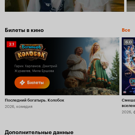
Билеты в кино
Все
Рейт
6.0
Рейтинг
2.1
Кино
Кинопоиска
6.0
2.1
Гарик Харламов, Дмитрий
Журавлев, Мила Ершова
Билеты
Последний богатырь. Колобок
Смеша
2026, комедия
вселе
2026, 
Дополнительные данные