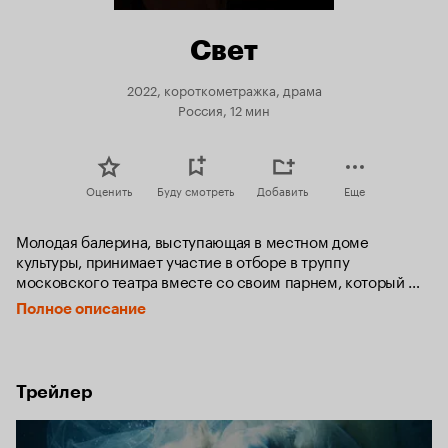
Свет
2022, короткометражка, драма
Россия, 12 мин
Оценить
Буду смотреть
Добавить
Еще
Молодая балерина, выступающая в местном доме 
культуры, принимает участие в отборе в труппу 
московского театра вместе со своим парнем, который 
не готов делить статус звезды балета с кем бы то ни было.
Полное описание
Трейлер