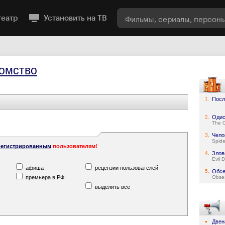
театр
Установить на ТВ
омство
1.
Посл
2.
Одис
The 
3.
Чело
Spid
регистрированным
пользователям!
4.
Злов
Evil 
афиша
рецензии пользователей
5.
Обсе
премьера в РФ
Obse
выделить все
Двен