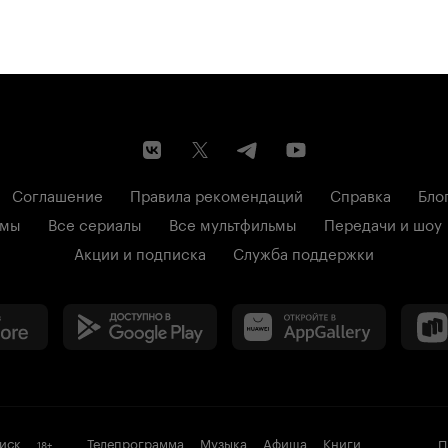
Соглашение
Правила рекомендаций
Справка
Бло
ьмы
Все сериалы
Все мультфильмы
Передачи и шоу
Акции и подписка
Служба поддержки
иск
Телепрограмма
Музыка
Афиша
Книги
П
18
+