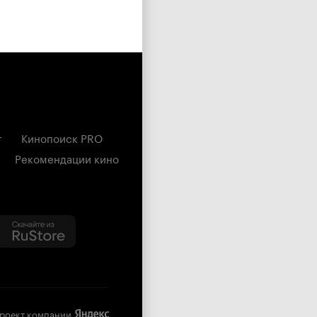
г
Кинопоиск PRO
Рекомендации кино
роект компании