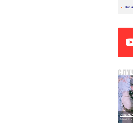
Косм
Знакомс
Meet the