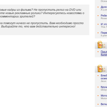
Ocean
Долг
овые кадры из фильма? Не пропустить релиз на DVD или
A Lo
ете новые рекламные ролики? Интересуетесь новостями о
Ребе
 комментарии зрителей?
Rose
а помогут ничего не пропустить. Вам необходимо просто
И эт
у. Выбирайте то, что вам действительно интересно!
This 
Перв
Il pri
Посл
Коло
Влюб
осме
Jeux 
Круш
Deep
Мото
Motor
Ветк