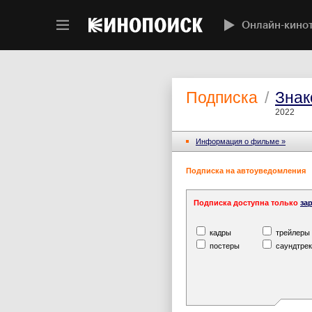
Онлайн-кино
Подписка
/
Знак
2022
Информация o фильме »
Подписка на автоуведомления
Подписка доступна только
за
кадры
трейлеры
постеры
саундтрек