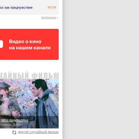
ос как предчувствие
03.09
премьеры
тво с родителями
 Parents, 2000
другой случайный фильм