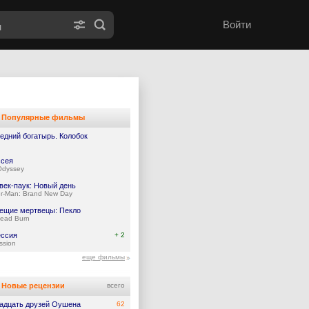
Войти
Популярные фильмы
едний богатырь. Колобок
сея
Odyssey
век-паук: Новый день
er-Man: Brand New Day
ещие мертвецы: Пекло
Dead Burn
ссия
+ 2
ssion
еще фильмы
Новые рецензии
всего
адцать друзей Оушена
62