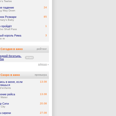
's Twelve
ое падение
24
ng Way Down
нок Розмари
85
mary's Baby
о пройдёт
1
Too Shall Pass
ый король Рима
3
mo re
Сегодня в кино
рейтинг
едний богатырь.
ПРОМО
бок
афиша
Скоро в кино
премьера
ись в меня, если
13.08
лишься
d'enfants
ение рейса
13.08
 Water
р Сити
20.08
 City
а сирени
27.08