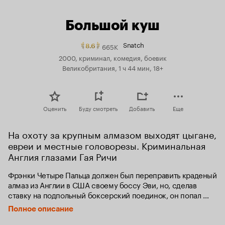
Большой куш
Snatch
665K
Рейтинг
8.6
Кинопоиска
2000, криминал, комедия, боевик
8.6.
Великобритания, 1 ч 44 мин, 18+
топ
250
Оценить
Буду смотреть
Добавить
Еще
На охоту за крупным алмазом выходят цыгане, 
евреи и местные головорезы. Криминальная 
Англия глазами Гая Ричи
Фрэнки Четыре Пальца должен был переправить краденый 
алмаз из Англии в США своему боссу Эви, но, сделав 
ставку на подпольный боксерский поединок, он попал 
в круговорот весьма нежелательных событий. Вокруг него 
Полное описание
и его груза разворачивается сложная интрига с участием 
множества колоритных персонажей лондонского 