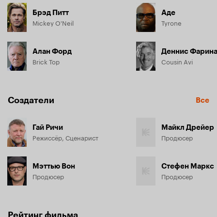
Брэд Питт
Аде
Mickey O'Neil
Tyrone
Алан Форд
Деннис Фарин
Brick Top
Cousin Avi
Создатели
Все
Гай Ричи
Майкл Дрейер
Режиссёр, Сценарист
Продюсер
Мэттью Вон
Стефен Маркс
Продюсер
Продюсер
Рейтинг фильма