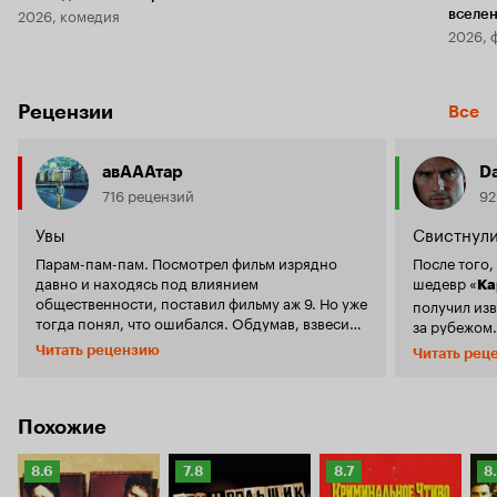
2026, комедия
вселе
2026, 
Рецензии
Все
авАААтар
D
716 рецензий
92
Увы
Свистнули
Парам-пам-пам. Посмотрел фильм изрядно
После того,
давно и находясь под влиянием
шедевр «
Ка
общественности, поставил фильму аж 9. Но уже
получил изв
тогда понял, что ошибался. Обдумав, взвесив
за рубежом.
все положительные и отрицательные стороны
Голливуд, и
Читать рецензию
Читать рец
фильма. пришел к выводу, что назвать этот
следующий 
фильм шедевром как-то не получается. Вроде
«
Большой 
здесь есть все, чего так не хватает. Вроде сюжет
стиль повес
оригинальный, да и хронометраж не заставит
Похожие
шедевре Га
скучать. Увы, я заскучал. Фильм не смотрится
линии втор
на годном дыхании и пересматривать это кино
одну общую 
Рейтинг
Рейтинг
Рейтинг
Р
8.6
7.8
8.7
8
мне просто будет лень. Мне лень будет заново
воистину з
Кинопоиска
Кинопоиска
Кинопоиска
К