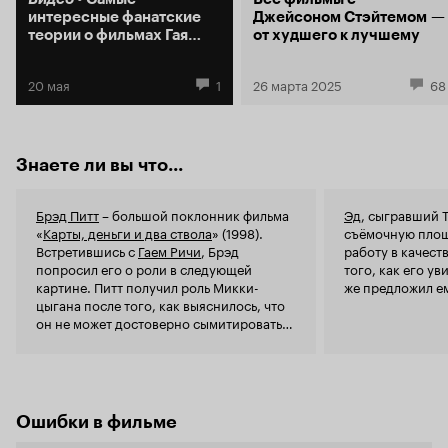
не спасает фильм. Фильм не смотрится так, как,
раньше хор
интересные фанатские
Джейсоном Стэйтемом —
например, его первый удачный фильм на эту
«
Бойцовски
теории о фильмах Гая
от худшего к лучшему
тему - Карты, деньги, два ствола. Что мы
он также ш
Ричи
получаем в итоге? Уж точно не то, чего я
Микки на э
ожидал. Это самый настоящий римейк
20 мая
1
26 марта 2025
68
смех! Прост
культовой криминальной комедии этого же
еле разборч
режиссера и частично с этими же актерами.
персонажей
Только это уже не тот самобытный и не
Актерский с
предсказуемый фильм с отличный развязкой.
он здесь го
Знаете ли вы что...
Это уже хуже, увы.
фильме Гая 
голливудск
английскими
Брэд Питт
– большой поклонник фильма
Эд
, сыгравший 
«
Карты, деньги и два ствола
» (1998).
съёмочную площ
и
Джейсон 
Встретившись с
Гаем Ричи
, Брэд
работу в качест
очень много
попросил его о роли в следующей
того, как его ув
замечательно. Как итог: фильм ни в кое
картине. Питт получил роль Микки-
же предложил ем
нельзя проп
цыгана после того, как выяснилось, что
поклоннико
он не может достоверно сымитировать
лондонский акцент.
Ошибки в фильме