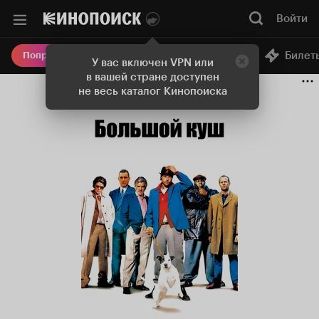
Войти
Онлайн-кинотеатр
Билет
Попробовать Плюс
У вас включен VPN или
в вашей стране доступен
не весь каталог Кинопоиска