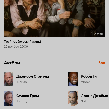
2 мин
Длительность 2 мин
Трейлер (русский язык)
22 ноября 2009
Актёры
Все
Джейсон Стэйтем
Робби Ги
Turkish
Vinny
Стивен Грэм
Ленни Джеймс
Tommy
Sol