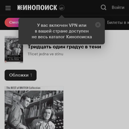
Войти
Онлайн-кинотеатр
Билеты в 
Смотреть кино
У вас включен VPN или
в вашей стране доступен
не весь каталог Кинопоиска
Тридцать один градус в тени
Třicet jedna ve stínu
Обложки
1