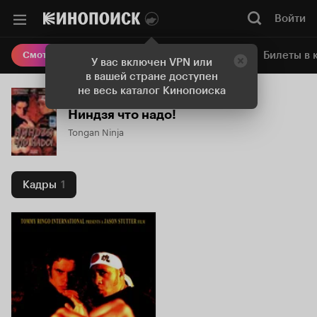
Войти
Онлайн-кинотеатр
Билеты в 
Смотреть кино
У вас включен VPN или
в вашей стране доступен
не весь каталог Кинопоиска
Ниндзя что надо!
Tongan Ninja
Кадры
1