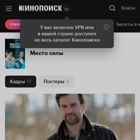
Войти
Онлайн-кинотеатр
Билеты в 
Смотреть кино
У вас включен VPN или
в вашей стране доступен
не весь каталог Кинопоиска
Место силы
Кадры
17
Постеры
2