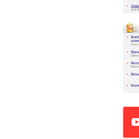
Злов
Evil 
Влюб
осме
Jeux 
Круш
Deep
Мото
Motor
Ветк
Косм