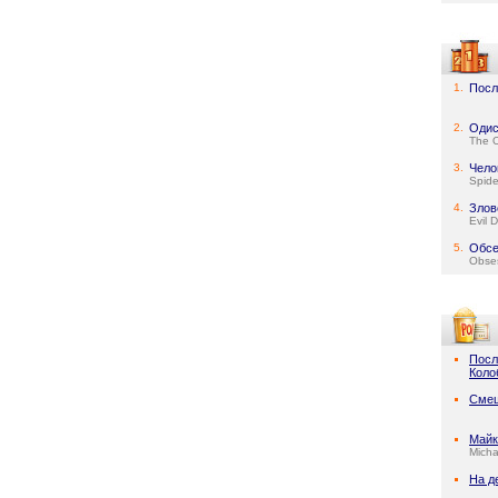
1.
Посл
2.
Одис
The 
3.
Чело
Spid
4.
Злов
Evil 
5.
Обсе
Obse
Посл
Коло
Смеш
Майк
Micha
На д