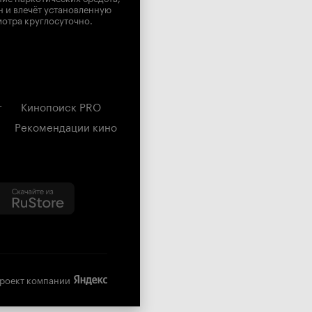
н и влечёт установленную
мотра круглосуточно.
г
Кинопоиск PRO
Рекомендации кино
роект компании