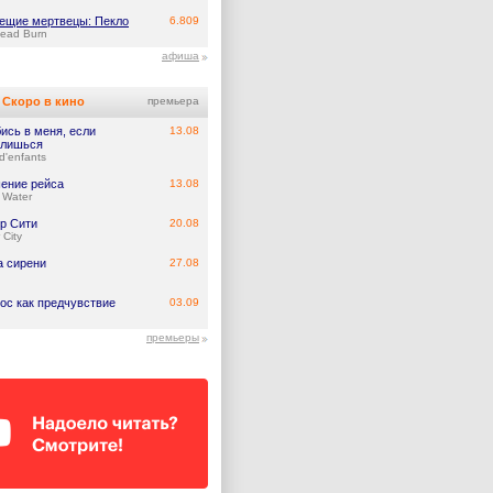
ещие мертвецы: Пекло
6.809
Dead Burn
афиша
Скоро в кино
премьера
ись в меня, если
13.08
лишься
d'enfants
ение рейса
13.08
 Water
р Сити
20.08
 City
а сирени
27.08
ос как предчувствие
03.09
премьеры