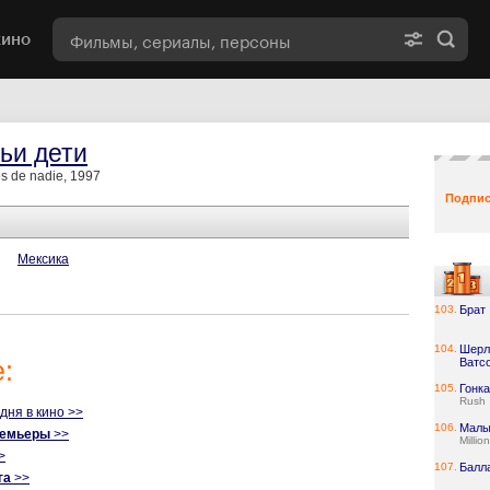
кино
ьи дети
os de nadie, 1997
Подпис
Мексика
103.
Брат
104.
Шерл
:
Ватс
105.
Гонка
Rush
одня в кино >>
106.
Малы
ремьеры
>>
Millio
>
107.
Балл
га
>>