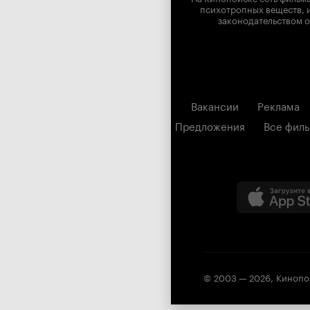
психотропных веществ, и
законодательством о
Вакансии
Реклама
Предложения
Все фил
© 2003 —
2026
,
Кинопо