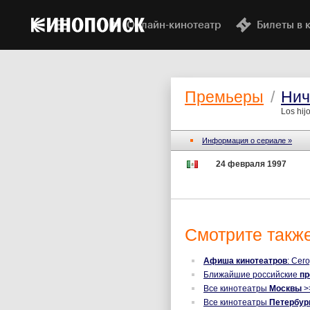
Онлайн-кинотеатр
Билеты в 
Премьеры
/
Нич
Los hij
Информация о сериале »
24 февраля 1997
Смотрите также
Афиша кинотеатров
: Сег
Ближайшие российские
п
Все кинотеатры
Москвы
>
Все кинотеатры
Петербур