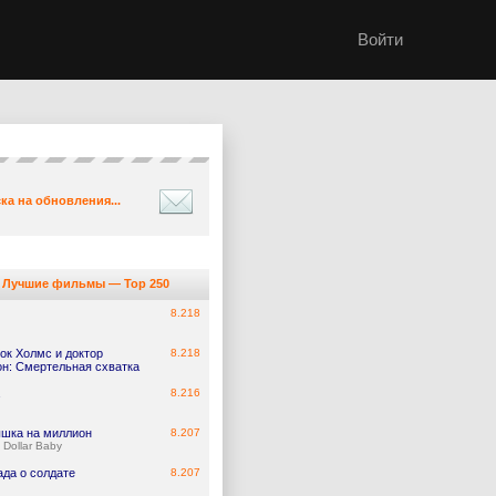
Войти
ка на обновления...
Лучшие фильмы — Top 250
8.218
ок Холмс и доктор
8.218
он: Смертельная схватка
8.216
шка на миллион
8.207
n Dollar Baby
ада о солдате
8.207