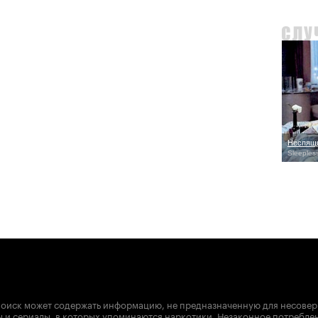
Неспящи
Sleepless
оиск может содержать информацию, не предназначенную для несове
 и сериалы, в которых упоминаются наркотики. Незаконное потребле