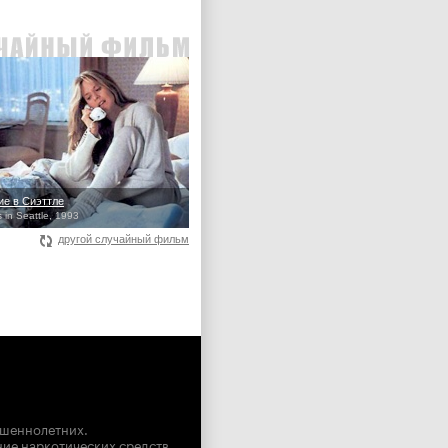
е в Сиэттле
 in Seattle, 1993
другой случайный фильм
ршеннолетних.
ние наркотических средств,