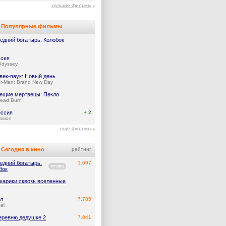
лучшие фильмы
Популярные фильмы
едний богатырь. Колобок
сея
Odyssey
век-паук: Новый день
er-Man: Brand New Day
ещие мертвецы: Пекло
Dead Burn
ссия
+ 2
ssion
еще фильмы
Сегодня в кино
рейтинг
едний богатырь.
1.697
ПРОМО
бок
арики сквозь вселенные
л
7.785
el
еревню дедушке 2
7.041