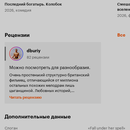
Последний богатырь. Колобок
Смеша
2026, комедия
вселе
2026, 
Рецензии
Все
dburiy
82 рецензии
Можно посмотреть для разнообразия.
Очень простенький структурно британский
фильмец, отличающийся от миллиона
остальных похожих мелодрам лишь
цыганщиной. Любовных историй,
построенных на различиях сословный,
Читать рецензию
социальных или каких-то других великое
множество. Здесь цыганская кочевая
составляющая создаёт яркий контраст с
привычной цивилизационной. Главные герои
Дополнительные данные
симпатичны, актёры все подобраны достойно,
смотрится история легко и местами весело
Слоган
«Fall under her spell»