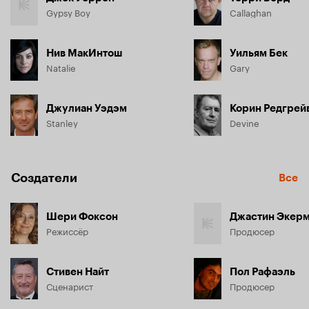
Gypsy Boy
Callaghan
Нив МакИнтош
Уильям Бек
Natalie
Gary
Джулиан Уэдэм
Корин Редгрей
Stanley
Devine
Создатели
Все
Шери Фоксон
Джастин Экер
Режиссёр
Продюсер
Стивен Найт
Пол Рафаэль
Сценарист
Продюсер