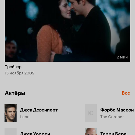
2 мин
Длительность 2 мин
Трейлер
15 ноября 2009
Актёры
Все
Джек Девенпорт
Форбс Массон
Leon
The Coroner
Джек Уоррен
Терри Бёрд