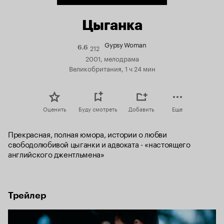
Цыганка
Gypsy Woman
212
Рейтинг
6.6
Кинопоиска
2001, мелодрама
6.6
Великобритания, 1 ч 24 мин
Оценить
Буду смотреть
Добавить
Еще
Прекрасная, полная юмора, истории о любви 
свободолюбивой цыганки и адвоката - «настоящего 
английского джентльмена»
Трейлер