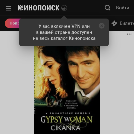
Войти
Онлайн-кинотеатр
Билет
Попробовать Плюс
У вас включен VPN или
в вашей стране доступен
не весь каталог Кинопоиска