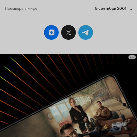
(английский юмор присутствует, правда порой
опускаясь ниже пояса). Особенно порадовал
Премьера в мире
9 сентября 2001
,
...
ушлый цыганёнок, своими драйверскими
замашками давший повод думать, что он и есть
Стиг из Топ Гир. Проблема фильма как раз в
излишней простоте. Всё очень предсказуемо и
незамысловато. Цыганская часть представлена
скорее карикатурно, чем достоверно.
Углубление в тему нет никакого, раскрытие
персонажей тоже весьма поверхностное.
История с поселением и пребыванием в
дорогущем отеле - это просто для детского
сада. В общем лёгкий и простой фильмец,
можно посмотреть для разнообразия. 5 из 10