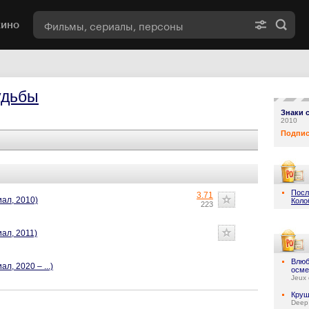
кино
удьбы
Знаки 
2010
Подпис
Посл
3.71
иал, 2010)
Коло
223
иал, 2011)
Влюб
л, 2020 – ...)
осме
Jeux 
Круш
Deep