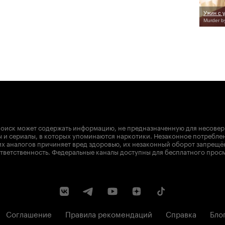
Ужин с 
Murder b
оиск может содержать информацию, не предназначенную для несове
 и сериалы, в которых упоминаются наркотики. Незаконное потребле
х аналогов причиняет вред здоровью, их незаконный оборот запрещё
тветственность. Федеральные каналы доступны для бесплатного прос
Соглашение
Правила рекомендаций
Справка
Бло