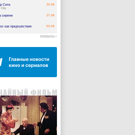
р Сити
20.08
 City
а сирени
27.08
ос как предчувствие
03.09
премьеры