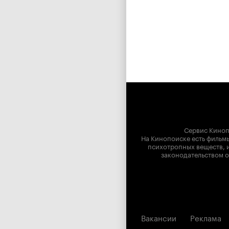
Сервис Киноп
На Кинопоиске есть фильмы
психотропных веществ, и
законодательством о
Вакансии
Реклама