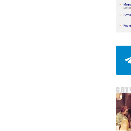
Мото
Motor
Ветк
Косм