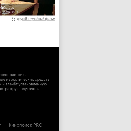
убийством
y Death, 1976
другой случайный фильм
ршеннолетних.
ние наркотических средств,
н и влечёт установленную
мотра круглосуточно.
г
Кинопоиск PRO