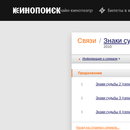
Онлайн-кинотеатр
Билеты в 
Связи
/
Знаки с
2010
Информация o сериале
»
Продолжение
Знаки судьбы 2 (сер
1
Знаки судьбы 3 (сер
2
Знаки судьбы 4 (сериа
3
Назад на страницу сериала...