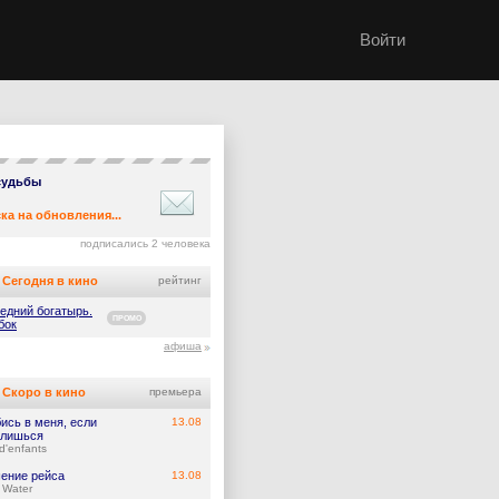
Войти
судьбы
ка на обновления...
подписались 2 человека
Сегодня в кино
рейтинг
едний богатырь.
ПРОМО
бок
афиша
Скоро в кино
премьера
ись в меня, если
13.08
лишься
d'enfants
ение рейса
13.08
 Water