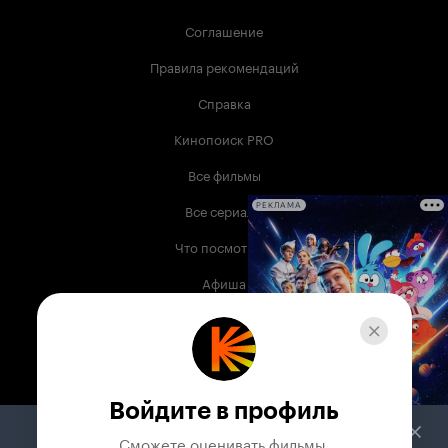
Соглашение
Правила рекомендаций
Справка
Кинопоиск PRO
Все фильмы
Все сериалы
РЕКЛАМА
Что посмотреть
Афиша
Музыка
Телепрограмма
Книги
Войдите в профиль
Служба поддержки
Сможете оценивать фильмы,
