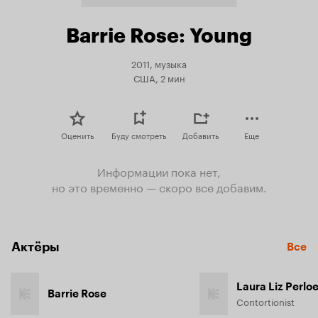
Barrie Rose: Young
2011, музыка
США, 2 мин
Оценить
Буду смотреть
Добавить
Еще
Информации пока нет,
но это временно — скоро все добавим.
Актёры
Все
Laura Liz Perlo
Barrie Rose
Contortionist