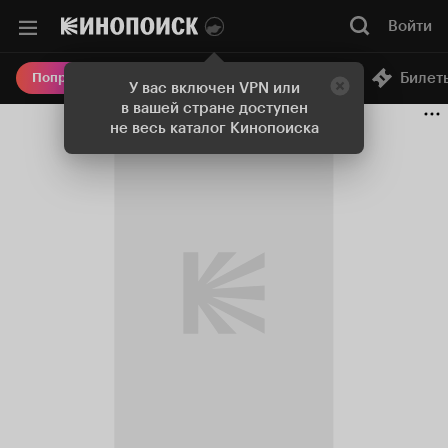
Войти
Онлайн-кинотеатр
Билет
Попробовать Плюс
У вас включен VPN или
в вашей стране доступен
не весь каталог Кинопоиска