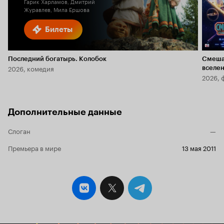
Гарик Харламов, Дмитрий
Журавлев, Мила Ершова
Билеты
Последний богатырь. Колобок
Смеша
2026, комедия
вселе
2026, 
Дополнительные данные
Слоган
—
Премьера в мире
13 мая 2011