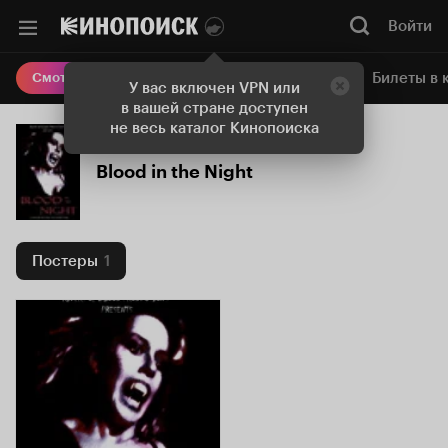
Войти
Онлайн-кинотеатр
Билеты в 
Смотреть кино
У вас включен VPN или
в вашей стране доступен
не весь каталог Кинопоиска
Blood in the Night
Постеры
1