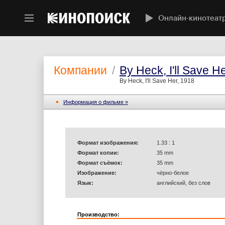
Онлайн-кинотеат
Компании
/
By Heck, I'll Save H
By Heck, I'll Save Her, 1918
Информация o фильме »
Формат изображения:
1.33 : 1
Формат копии:
35 mm
Формат съёмок:
35 mm
Изображение:
чёрно-белое
Язык:
английский, без слов
Производство: