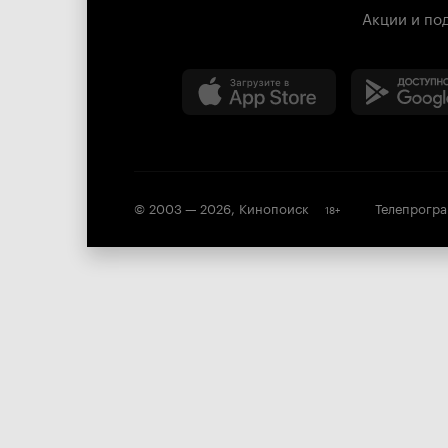
Акции и по
© 2003 —
2026
,
Кинопоиск
Телепрогр
18
+