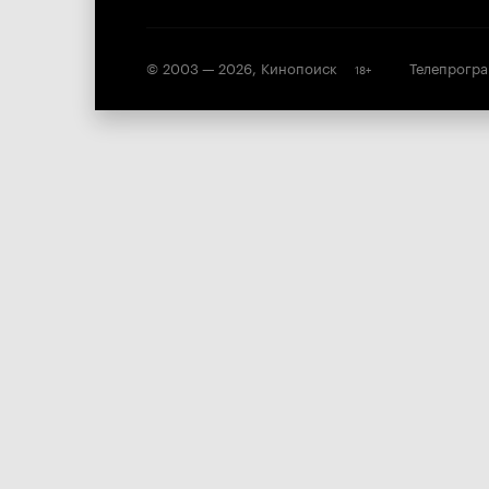
© 2003 —
2026
,
Кинопоиск
Телепрогр
18
+