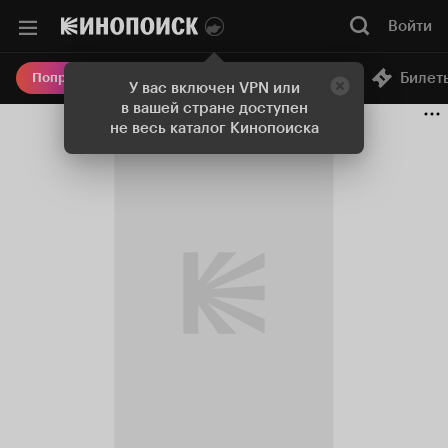
Войти
Онлайн-кинотеатр
Билет
Попробовать Плюс
У вас включен VPN или
в вашей стране доступен
не весь каталог Кинопоиска