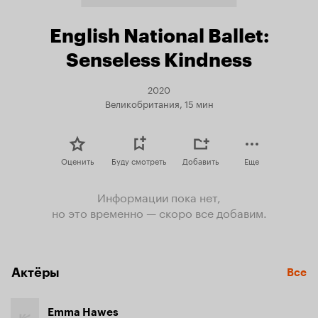
English National Ballet:
Senseless Kindness
2020
Великобритания, 15 мин
Оценить
Буду смотреть
Добавить
Еще
Информации пока нет,
но это временно — скоро все добавим.
Актёры
Все
Emma Hawes