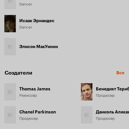
Dancer
Исаак Эрнандес
Dancer
Элисон МакУинни
Создатели
Все
Thomas James
Бенедикт Терн
Режиссёр
Продюсер
Chanel Parkinson
Даниэль Алика
Продюсер
Продюсер