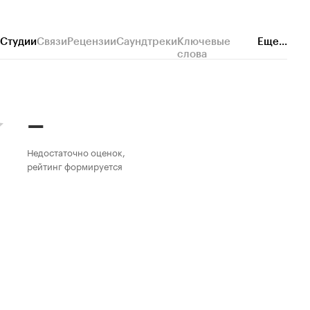
Студии
Связи
Рецензии
Саундтреки
Ключевые
Еще...
слова
–
Недостаточно оценок,
рейтинг формируется