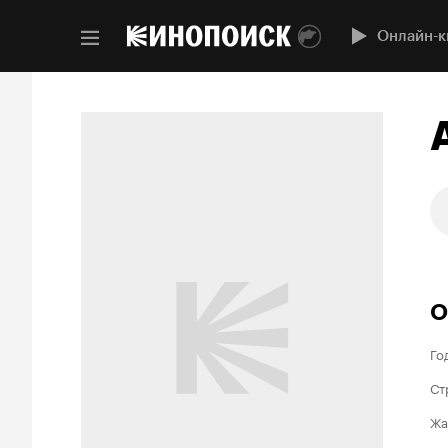
Онлайн-к
О
Го
Ст
Жа