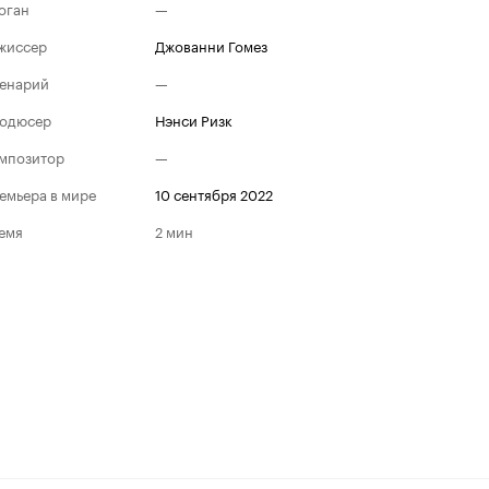
оган
—
жиссер
Джованни Гомез
енарий
—
одюсер
Нэнси Ризк
мпозитор
—
емьера в мире
10 сентября 2022
емя
2 мин