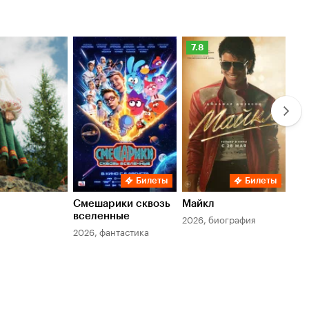
Рейтинг
Ре
7.8
6.
Кинопоиска
Ки
7.8
6.
Билеты
Билеты
Смешарики сквозь
Майкл
Зл
вселенные
мер
2026, биография
2026, фантастика
202