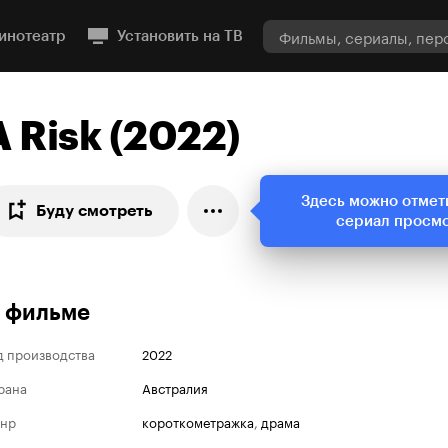
инотеатр
Установить на ТВ
A Risk (2022)
Здесь можно отмет
Буду смотреть
сериал просм
 фильме
д производства
2022
рана
Австралия
нр
короткометражка
,
драма