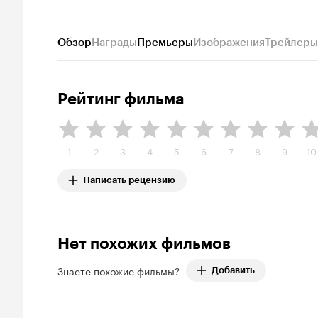
Обзор
Награды
Премьеры
Изображения
Трейлеры
Рейтинг фильма
1
2
3
4
5
6
7
8
9
10
Написать рецензию
Нет похожих фильмов
Знаете похожие фильмы?
Добавить