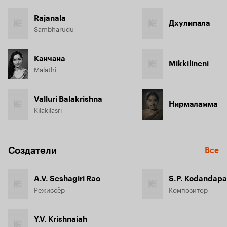
Rajanala
Дхулипала
Sambharudu
Канчана
Mikkilineni
Malathi
Valluri Balakrishna
Нирмаламма
Kilakilasri
Создатели
Все
A.V. Seshagiri Rao
S.P. Kodandapa
Режиссёр
Композитор
Y.V. Krishnaiah