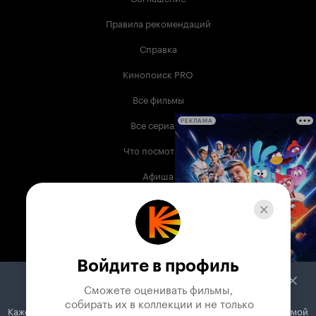
Правила рекомендаций
Справка
Кинопоиск PRO
Все фильмы
Все сериалы
РЕКЛАМА
Что посмотреть
Афиша
Музыка
Телепрограмма
Книги
Войдите в профиль
Служба поддержки
Сможете оценивать фильмы,

 собирать их в коллекции и не только
Кажется, вы используете блокировщик рекламы. Вместе с рекламой