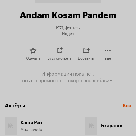
Andam Kosam Pandem
1971, фэнтези
Индия
Оценить
Буду смотреть
Добавить
Еще
Информации пока нет,
но это временно — скоро все добавим.
Актёры
Все
Канта Рао
Бхаратхи
Madhavudu