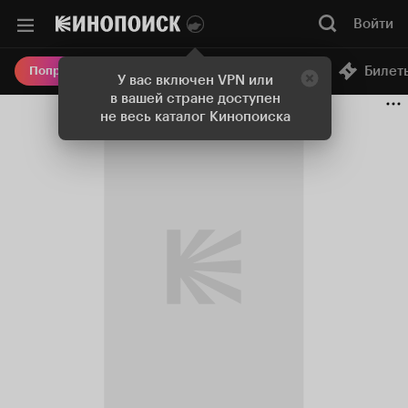
Войти
Онлайн-кинотеатр
Билет
Попробовать Плюс
У вас включен VPN или
в вашей стране доступен
не весь каталог Кинопоиска