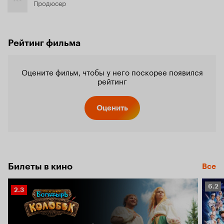
Продюсер
Рейтинг фильма
Оцените фильм, чтобы у него поскорее появился
рейтинг
Оценить
Билеты в кино
Все
Рейт
6.2
Рейтинг
2.3
Кино
Кинопоиска
6.2
2.3