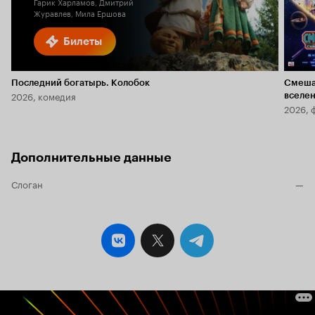
Гарик Харламов, Дмитрий
Журавлев, Мила Ершова
Билеты
Последний богатырь. Колобок
Смеша
2026, комедия
вселе
2026, 
Дополнительные данные
Слоган
—