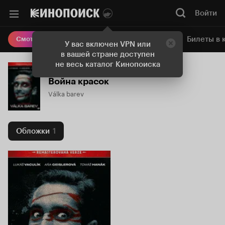
Войти
Онлайн-кинотеатр
Билеты в 
Смотреть кино
У вас включен VPN или
в вашей стране доступен
не весь каталог Кинопоиска
Война красок
Válka barev
Обложки
1