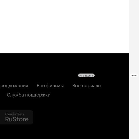
твецы: Пекло
дедушке 2
2026, семейный
6, ужасы
2026, комедия
РЕКЛАМА
редложения
Все фильмы
Все сериалы
Служба поддержки