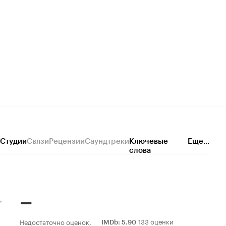
Студии
Связи
Рецензии
Саундтреки
Ключевые
Еще...
слова
–
133 оценки
Недостаточно оценок,
IMDb
:
5.90