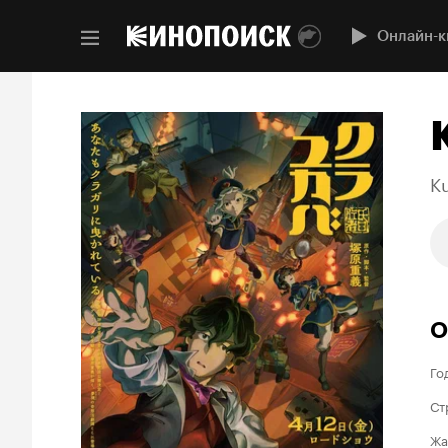
Онлайн-к
K
О
Го
Ст
Жа