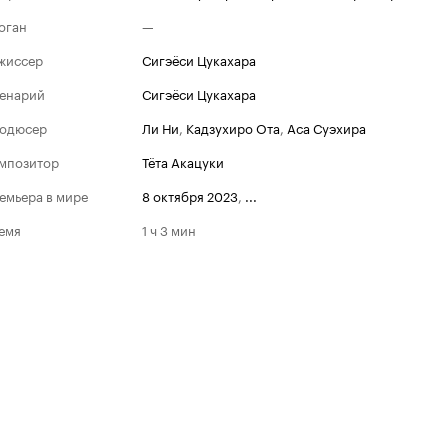
оган
—
жиссер
Сигэёси Цукахара
енарий
Сигэёси Цукахара
одюсер
Ли Ни
,
Кадзухиро Ота
,
Аса Суэхира
мпозитор
Тёта Акацуки
емьера в мире
8 октября 2023
,
...
емя
1 ч 3 мин