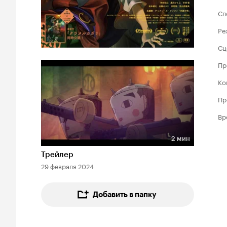
Сл
Ре
Сц
Пр
Ко
Пр
Вр
2 мин
Длительность 2 мин
Трейлер
29 февраля 2024
Добавить в папку