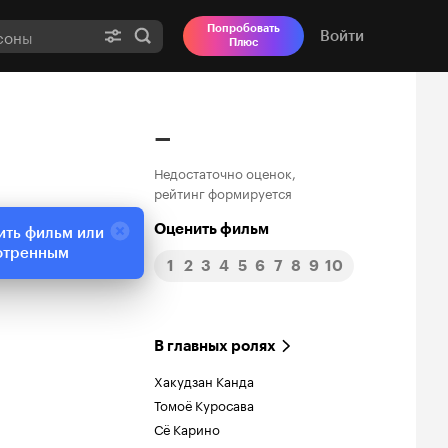
Попробовать
Войти
Плюс
–
Недостаточно оценок,
рейтинг формируется
Оценить фильм
ить фильм или
отренным
1
2
3
4
5
6
7
8
9
10
В главных ролях
Хакудзан Канда
Томоё Куросава
Сё Карино