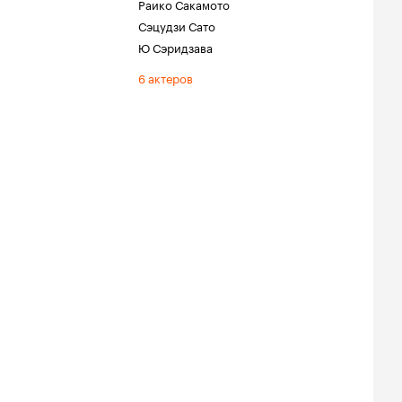
Раико Сакамото
Сэцудзи Сато
Ю Сэридзава
6 актеров