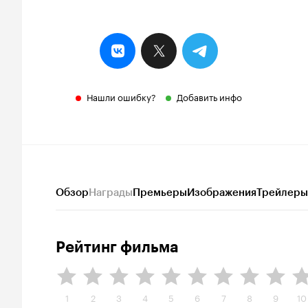
Нашли ошибку?
Добавить инфо
Обзор
Награды
Премьеры
Изображения
Трейлеры
Рейтинг фильма
1
2
3
4
5
6
7
8
9
10