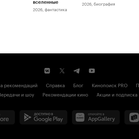
вселенные
мер
2026, биография
2026, фантастика
202
а рекомендаций
Справка
Блог
Кинопоиск PRO
П
Передачи и шоу
Рекомендации кино
Акции и подписка