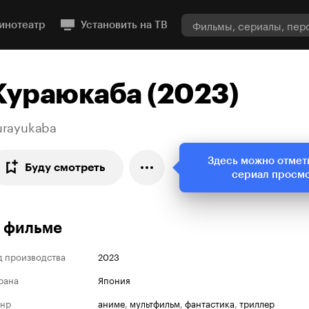
инотеатр
Установить на ТВ
Кураюкаба (2023)
urayukaba
Здесь можно отмет
Буду смотреть
сериал просм
 фильме
д производства
2023
рана
Япония
нр
аниме
,
мультфильм
,
фантастика
,
триллер