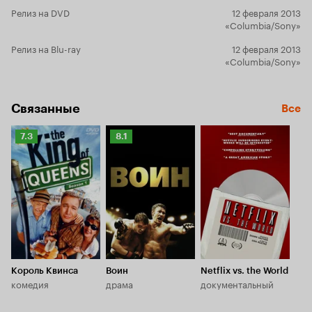
Релиз на DVD
12 февраля 2013
«Columbia/Sony»
Релиз на Blu-ray
12 февраля 2013
«Columbia/Sony»
Связанные
Все
Рейтинг
Рейтинг
7.3
8.1
Кинопоиска
Кинопоиска
7.3
8.1
Король Квинса
Воин
Netflix vs. the World
комедия
драма
документальный