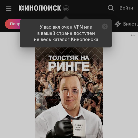
Войти
Онлайн-кинотеатр
Билет
Попробовать Плюс
У вас включен VPN или
в вашей стране доступен
не весь каталог Кинопоиска