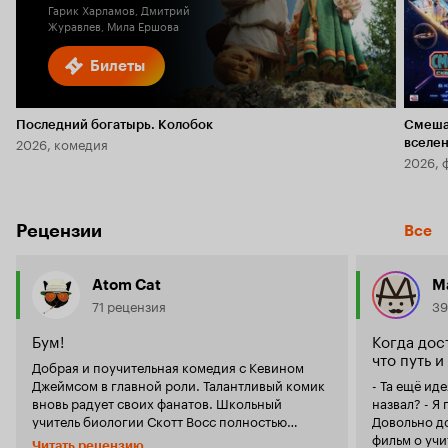
Гарик Харламов, Дмитрий
Журавлев, Мила Ершова
Билеты
Последний богатырь. Колобок
Смеша
2026, комедия
вселе
2026, 
Рецензии
Все
Atom Cat
M
71 рецензия
39
Бум!
Когда дос
что путь и
Добрая и поучительная комедия с Кевином
Джеймсом в главной роли. Талантливый комик
- Та ещё ид
вновь радует своих фанатов. Школьный
назвал? - Я
учитель биологии Скотт Восс полностью
Довольно д
разочаровался в своей работе и перестал
фильм о учи
Читать рецензию