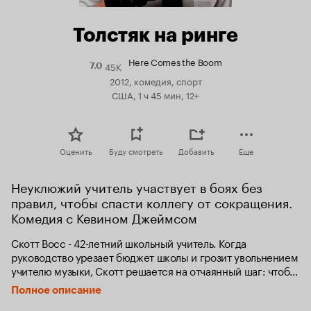
Толстяк на ринге
Here Comes the Boom
45K
Рейтинг
7.0
Кинопоиска
2012, комедия, спорт
7.0
США, 1 ч 45 мин, 12+
Оценить
Буду смотреть
Добавить
Еще
Неуклюжий учитель участвует в боях без 
правил, чтобы спасти коллегу от сокращения. 
Комедия с Кевином Джеймсом
Скотт Восс - 42-летний школьный учитель. Когда 
руководство урезает бюджет школы и грозит увольнением 
учителю музыки, Скотт решается на отчаянный шаг: чтобы 
заработать денег, он участвует в подпольных боях без 
Полное описание
правил... преимущественно в роли боксерской груши. 
