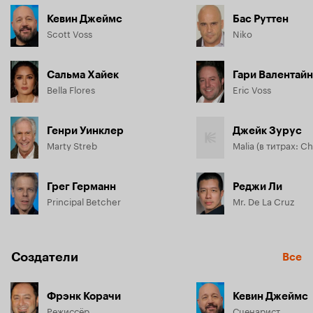
Кевин Джеймс
Бас Руттен
Scott Voss
Niko
Сальма Хайек
Гари Валентайн
Bella Flores
Eric Voss
Генри Уинклер
Джейк Зурус
Marty Streb
Malia (в титрах: Ch
Грег Германн
Реджи Ли
Principal Betcher
Mr. De La Cruz
Создатели
Все
Фрэнк Корачи
Кевин Джеймс
Режиссёр
Сценарист