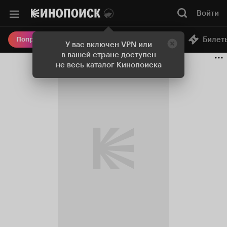
Войти
Онлайн-кинотеатр
Билет
Попробовать Плюс
У вас включен VPN или
в вашей стране доступен
не весь каталог Кинопоиска