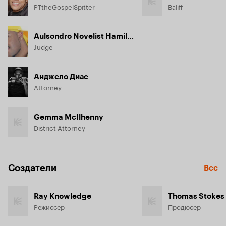
PTtheGospelSpitter
Baliff
Aulsondro Novelist Hamilton
Judge
Анджело Диас
Attorney
Gemma McIlhenny
District Attorney
Создатели
Все
Ray Knowledge
Thomas Stokes
Режиссёр
Продюсер