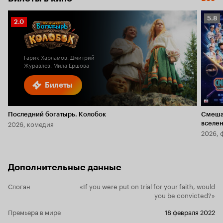
Рейт
5.8
Рейтинг
2.0
Кино
Кинопоиска
5.8
2.0
Гарик Харламов, Дмитрий
Журавлев, Мила Ершова
Билеты
Последний богатырь. Колобок
Смеша
2026, комедия
вселе
2026, 
Дополнительные данные
Слоган
«If you were put on trial for your faith, would
you be convicted?»
Премьера в мире
18 февраля 2022