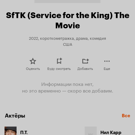
SfTK (Service for the King) The
Movie
2022, короткометражка, драма, комедия
США
Оценить
Буду смотреть
Добавить
Еще
Информации пока нет,
но это временно — скоро все добавим.
Актёры
Все
П.Т.
Нил Карр