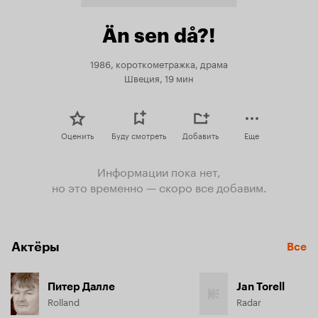
Än sen då?!
1986, короткометражка, драма
Швеция, 19 мин
Оценить
Буду смотреть
Добавить
Еще
Информации пока нет,
но это временно — скоро все добавим.
Актёры
Все
Питер Далле
Jan Torell
Rolland
Radar