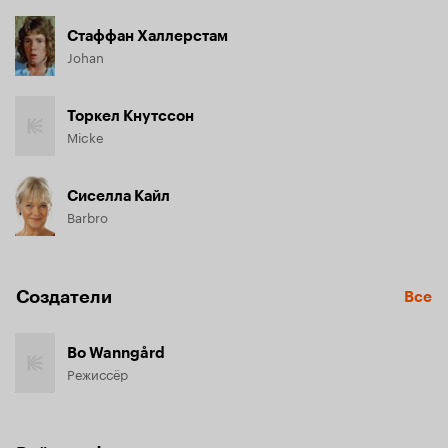
Стаффан Халлерстам
Johan
Торкел Кнутссон
Micke
Сиселла Кайл
Barbro
Создатели
Все
Bo Wanngård
Режиссёр