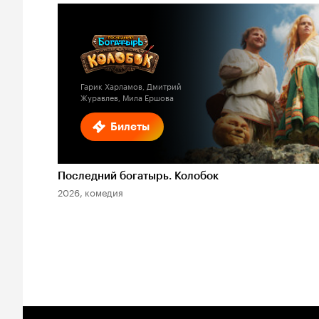
Гарик Харламов, Дмитрий
Журавлев, Мила Ершова
Билеты
Последний богатырь. Колобок
2026, комедия