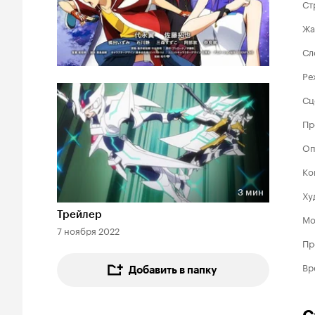
Ст
Жа
Сл
Ре
Сц
Пр
Оп
Ко
3 мин
Ху
Длительность 3 мин
Трейлер
Мо
7 ноября 2022
Пр
Вр
Добавить в папку