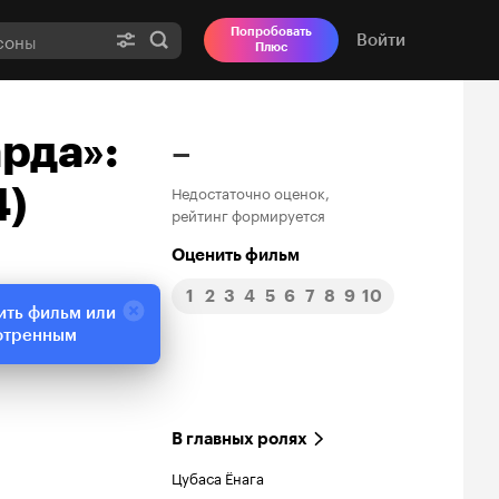
Попробовать
Войти
Плюс
рда»:
–
4)
Недостаточно оценок,
рейтинг формируется
Оценить фильм
1
2
3
4
5
6
7
8
9
10
ить фильм или
отренным
В главных ролях
Цубаса Ёнага