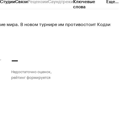
Студии
Связи
Рецензии
Саундтреки
Ключевые
Еще...
слова
ение мира. В новом турнире им противостоит Кодзи
–
Недостаточно оценок,
рейтинг формируется