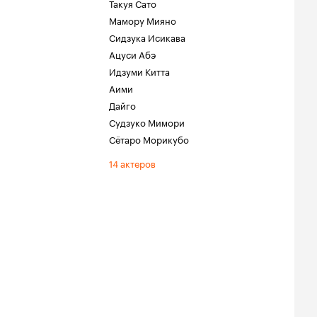
Такуя Сато
Мамору Мияно
Сидзука Исикава
Ацуси Абэ
Идзуми Китта
Аими
Дайго
Судзуко Мимори
Сётаро Морикубо
14 актеров