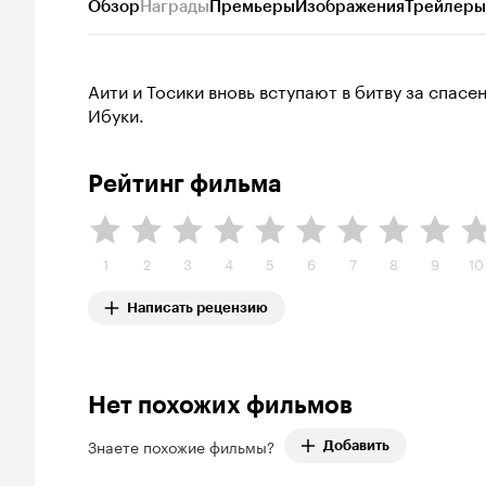
Обзор
Награды
Премьеры
Изображения
Трейлеры
Аити и Тосики вновь вступают в битву за спас
Ибуки.
Рейтинг фильма
1
2
3
4
5
6
7
8
9
10
Написать рецензию
Нет похожих фильмов
Знаете похожие фильмы?
Добавить