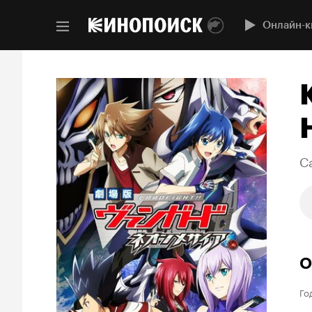
Онлайн-к
C
О
Го