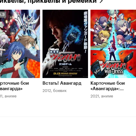
иквелы, приквелы и ремейки
ейтинг
6.3
инопоиска
.3
рточные бои
Встать! Авангард
Карточные бои
вангарда»
«Авангарда»:
2012, боевик
Замещение
11, аниме
2021, аниме