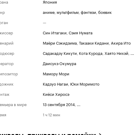
рана
Япония
нр
аниме
,
мультфильм
,
фэнтези
,
боевик
оган
—
жиссер
Син Итагаки
,
Сэия Нумата
енарий
Маёри Сэкидзима
,
Такааки Кидани
,
Акира Ито
одюсер
Садакадзу Кикути
,
Кота Курода
,
Хаято Нихэй
,
...
ератор
Даисукэ Окумура
мпозитор
Мамору Мори
дожник
Кадзуо Нагаи
,
Юки Моримото
нтаж
Киёси Хиросэ
емьера в мире
13 сентября 2014
,
...
емя
1 ч 12 мин