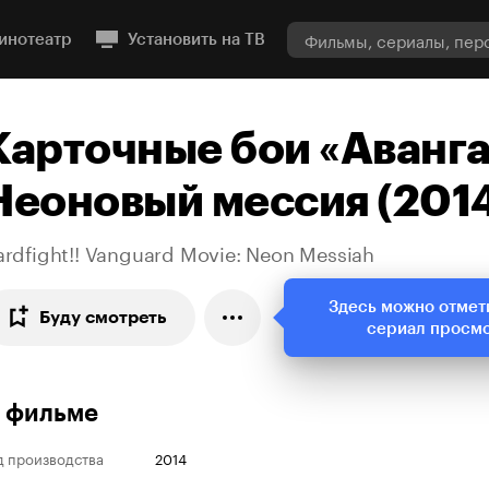
инотеатр
Установить на ТВ
Карточные бои «Аванга
Неоновый мессия (201
ardfight!! Vanguard Movie: Neon Messiah
Здесь можно отмет
Буду смотреть
сериал просм
 фильме
д производства
2014