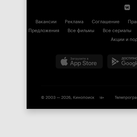
Вакансии
Реклама
Соглашение
Пра
Предложения
Все фильмы
Все сериалы
Акции и по
© 2003 —
2026
,
Кинопоиск
Телепрогр
18
+