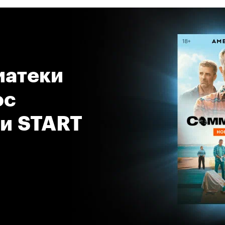
атеки 
с 
 и START