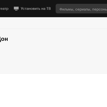
театр
Установить на ТВ
Дон