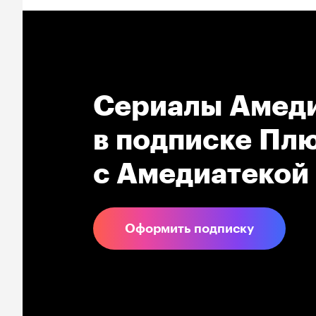
Сериалы Амеди
в подпиcке Плю
с Амедиатекой
Оформить подписку