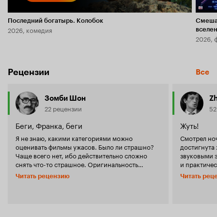
Последний богатырь. Колобок
Смеша
2026, комедия
вселе
2026, 
Рецензии
Все
Зомби Шон
Z
22 рецензии
52
Беги, Франка, беги
Жуть!
Я не знаю, какими категориями можно
Смотрел но
оценивать фильмы ужасов. Было ли страшно?
достигнута
Чаще всего нет, ибо действительно сложно
звуковыми 
снять что-то страшное. Оригинальность
и практичес
сюжета? Увольте, этот пункт сразу пропускаем.
Прямо реал
Читать рецензию
Читать рец
Работа оператора и т.д.? Этот пункт не из
смотреть пе
первых в данном жанре. Что же тогда?
источника с
Наверное, самое главное, когда после фильма
переиграл, 
остаётся Ощущение. Такое, как после «Крипа».
естественно
Если я когда-нибудь окажусь ночью в метро
должен понра