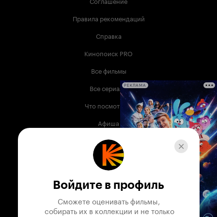
Соглашение
Правила рекомендаций
Справка
Кинопоиск PRO
Все фильмы
Все сериалы
РЕКЛАМА
Что посмотреть
Афиша
Музыка
Телепрограмма
Книги
Войдите в профиль
Служба поддержки
Сможете оценивать фильмы,

 собирать их в коллекции и не только