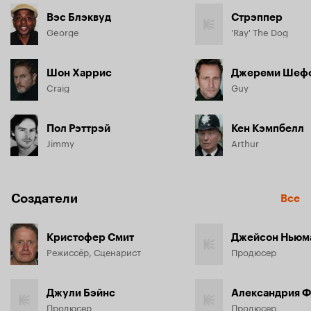
Вэс Блэквуд
Стрэппер
George
'Ray' The Dog
Шон Харрис
Джереми Шеф
Craig
Guy
Пол Рэттрэй
Кен Кэмпбелл
Jimmy
Arthur
Создатели
Все
Кристофер Смит
Джейсон Ньюм
Режиссёр, Сценарист
Продюсер
Джули Бэйнс
Александрия 
Продюсер
Продюсер