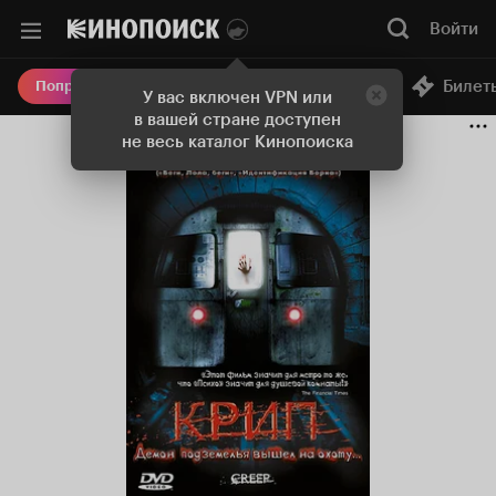
Войти
Онлайн-кинотеатр
Билет
Попробовать Плюс
У вас включен VPN или
в вашей стране доступен
не весь каталог Кинопоиска