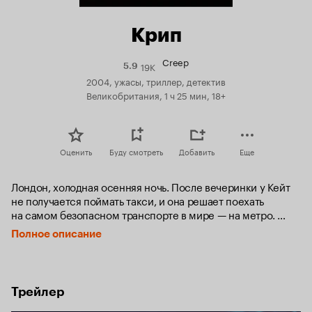
Крип
Creep
19K
Рейтинг
5.9
Кинопоиска
2004, ужасы, триллер, детектив
5.9
Великобритания, 1 ч 25 мин, 18+
Оценить
Буду смотреть
Добавить
Еще
Лондон, холодная осенняя ночь. После вечеринки у Кейт 
не получается поймать такси, и она решает поехать 
на самом безопасном транспорте в мире — на метро. 
Будучи подшофе, девушка засыпает и пропускает 
Полное описание
последний поезд, метро закрывается, и она оказывается 
в ловушке до самого утра. Но внезапно к платформе 
подъезжает пустой поезд, в который Кейт с надеждой 
доехать домой немедленно садится. Поезд 
Трейлер
останавливается в туннеле, гаснет свет, и девушка 
понимает, что она здесь не одна.