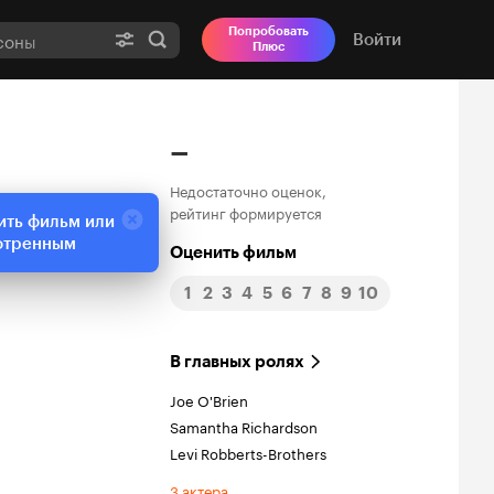
Попробовать
Войти
Плюс
–
Недостаточно оценок,
рейтинг формируется
ить фильм или
отренным
Оценить фильм
1
2
3
4
5
6
7
8
9
10
В главных ролях
Joe O'Brien
Samantha Richardson
Levi Robberts-Brothers
3 актера