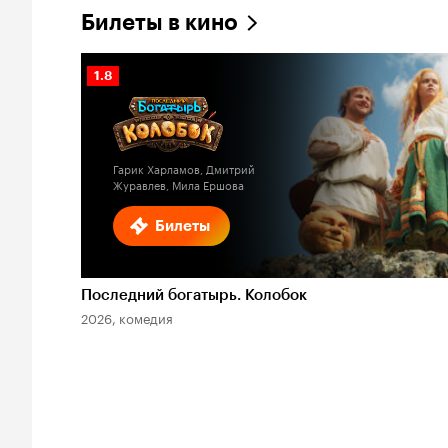
Билеты в кино
Рейтинг
1.8
Кинопоиска
1.8
Гарик Харламов, Дмитрий
Журавлев, Мила Ершова
Билеты
Последний богатырь. Колобок
2026, комедия