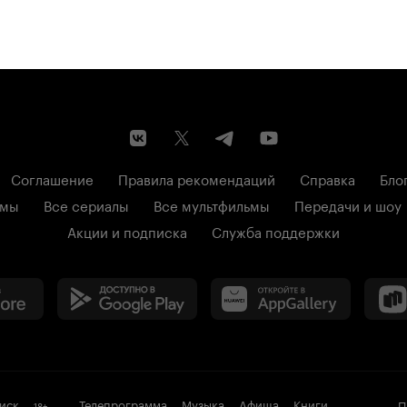
Соглашение
Правила рекомендаций
Справка
Бло
ьмы
Все сериалы
Все мультфильмы
Передачи и шоу
Акции и подписка
Служба поддержки
иск
Телепрограмма
Музыка
Афиша
Книги
П
18
+