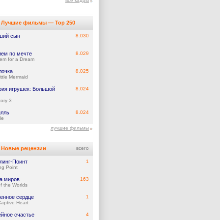
все кадры
Лучшие фильмы — Top 250
ший сын
8.030
ием по мечте
8.029
em for a Dream
лочка
8.025
ittle Mermaid
рия игрушек: Большой
8.024
tory 3
илль
8.024
le
лучшие фильмы
Новые рецензии
всего
линг-Поинт
1
ing Point
а миров
163
f the Worlds
енное сердце
1
aptive Heart
йное счастье
4