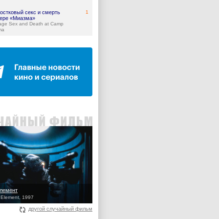
остковый секс и смерть
1
гере «Миазма»
age Sex and Death at Camp
ma
лемент
h Element, 1997
другой случайный фильм