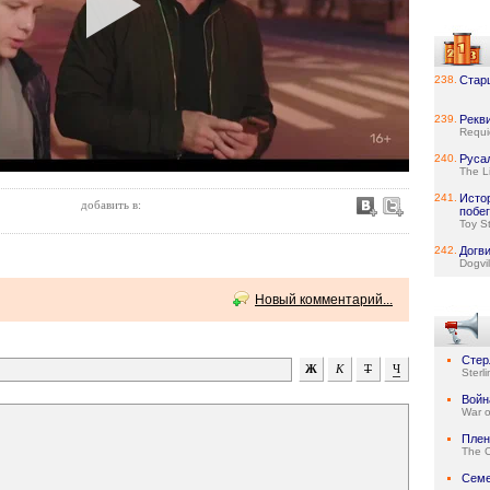
238.
Стар
239.
Рекв
Requi
240.
Руса
The L
241.
Исто
добавить в:
побег
Toy S
242.
Догв
Dogvil
Новый комментарий...
Стер
Sterl
Войн
War o
Плен
The C
Семе