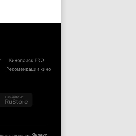
г
Кинопоиск PRO
Рекомендации кино
роект компании