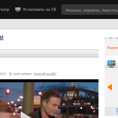
театр
Установить на ТВ
ои
Подпис
2022
файл добавил
GeneralTree1967
L