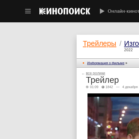
Онлайн-кино
Трейлеры
/
Изг
2022
Информация о фильме
»
←
все ролики
Трейлер
01:09
1842
— 4 декабря 