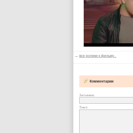
←
все ролики к фильму...
Комментарии
Заголовок:
Текст: