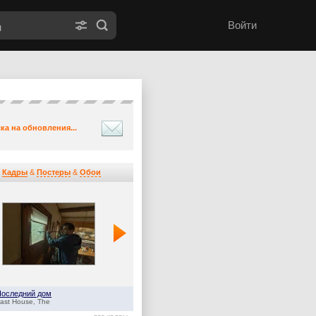
Войти
ка на обновления...
Кадры
&
Постеры
&
Обои
Последний дом
Оленёнок
ast House, The
Baby Reindeer