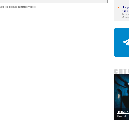
ься на новые комментарии
Подр
в ла
Teen
Mias
Пятый э
The Fift