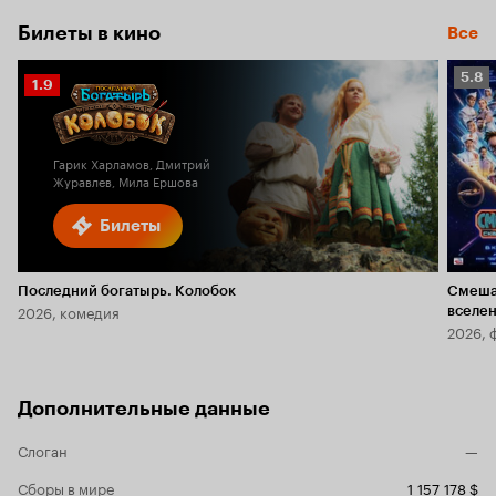
Билеты в кино
Все
Рейт
5.8
Рейтинг
1.9
Кино
Кинопоиска
5.8
1.9
Гарик Харламов, Дмитрий
Журавлев, Мила Ершова
Билеты
Последний богатырь. Колобок
Смеша
2026, комедия
вселе
2026, 
Дополнительные данные
Слоган
—
Сборы в мире
1 157 178 $