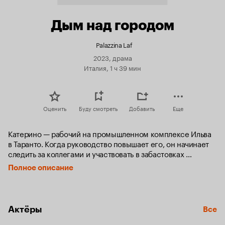
Дым над городом
Palazzina Laf
2023, драма
Италия, 1 ч 39 мин
Оценить
Буду смотреть
Добавить
Еще
Катерино — рабочий на промышленном комплексе Ильва 
в Таранто. Когда руководство повышает его, он начинает 
следить за коллегами и участвовать в забастовках 
исключительно чтобы писать доносы. Вскоре 
Полное описание
он оказывается в Особняке, куда переводят 
провинившихся работников, лишив их обычных 
обязанностей. С первого взгляда кажется, что тут райское 
местечко, где можно развлекаться и не думать о работе. 
Актёры
Все
Но вскоре Катерино понимает, что угодил в настоящий ад.