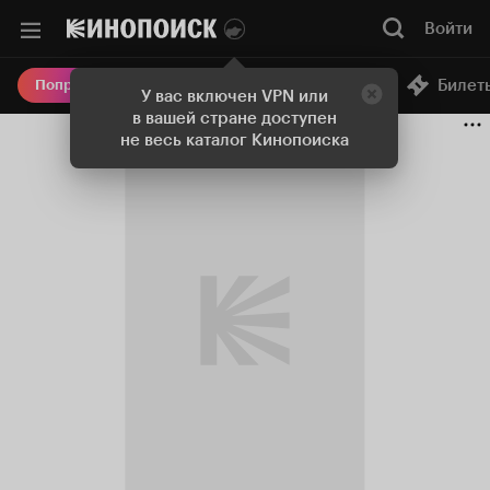
Войти
Онлайн-кинотеатр
Билет
Попробовать Плюс
У вас включен VPN или
в вашей стране доступен
не весь каталог Кинопоиска