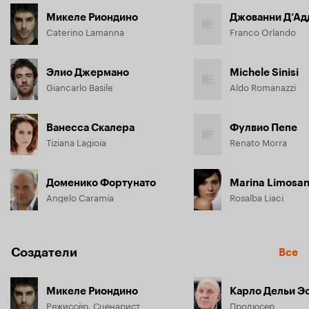
Микеле Риондино
Джованни Д’Ад
Caterino Lamanna
Franco Orlando
Элио Джермано
Michele Sinisi
Giancarlo Basile
Aldo Romanazzi
Ванесса Скалера
Фулвио Пепе
Tiziana Lagioia
Renato Morra
Доменико Фортунато
Marina Limosan
Angelo Caramia
Rosalba Liaci
Создатели
Все
Микеле Риондино
Карло Дельи Э
Режиссёр, Сценарист
Продюсер