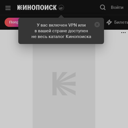
Войти
Онлайн-кинотеатр
Билет
Попробовать Плюс
У вас включен VPN или
в вашей стране доступен
не весь каталог Кинопоиска