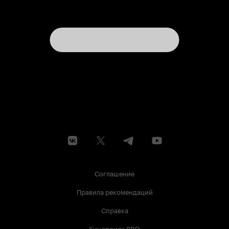
Соглашение
Правила рекомендаций
Справка
Кинопоиск PRO