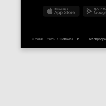
© 2003 —
2026
,
Кинопоиск
Телепрогр
18
+