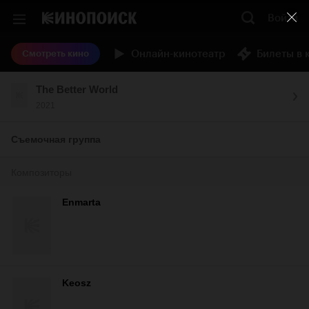
Войти
Онлайн-кинотеатр
Билеты в 
Смотреть кино
The Better World
2021
Съемочная группа
Композиторы
Enmarta
Keosz