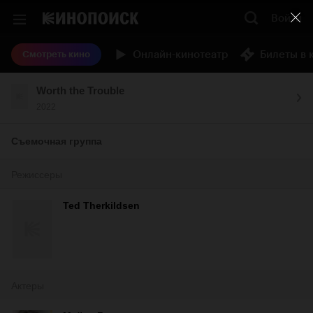
Войти
Онлайн-кинотеатр
Билеты в 
Смотреть кино
Worth the Trouble
2022
Съемочная группа
Режиссеры
Ted Therkildsen
Актеры