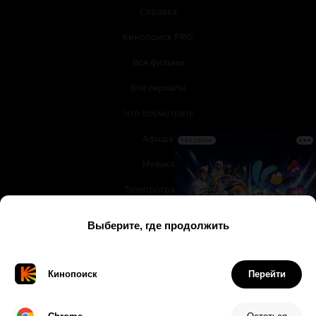
Справка
Кинопоиск PRO
Все фильмы
Все сериалы
Что посмотреть
Афиша
РЕКЛАМА
Музыка
Телепрограмма
Книги
Служба поддержки
© 2003 —
2026
,
Кинопоиск
18
+
Проект компании