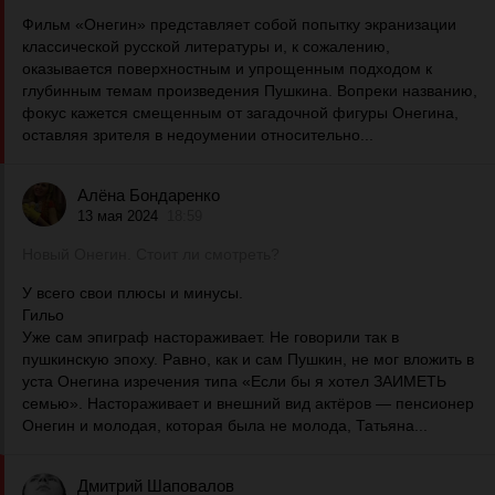
Фильм «Онегин» представляет собой попытку экранизации
классической русской литературы и, к сожалению,
оказывается поверхностным и упрощенным подходом к
глубинным темам произведения Пушкина. Вопреки названию,
фокус кажется смещенным от загадочной фигуры Онегина,
оставляя зрителя в недоумении относительно...
Алёна Бондаренко
13 мая 2024
18:59
Новый Онегин. Стоит ли смотреть?
У всего свои плюсы и минусы.
Гильо
Уже сам эпиграф настораживает. Не говорили так в
пушкинскую эпоху. Равно, как и сам Пушкин, не мог вложить в
уста Онегина изречения типа «Если бы я хотел ЗАИМЕТЬ
семью». Настораживает и внешний вид актёров — пенсионер
Онегин и молодая, которая была не молода, Татьяна...
Дмитрий Шаповалов