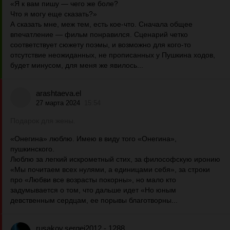
«Я к вам пишу — чего же боле?
Что я могу еще сказать?»
А сказать мне, меж тем, есть кое-что. Сначала общее
впечатление — фильм понравился. Сценарий четко
соответствует сюжету поэмы, и возможно для кого-то
отсутствие неожиданных, не прописанных у Пушкина ходов,
будет минусом, для меня же явилось...
arashtaeva.el
27 марта 2024
15:54
Подарок для жены.
«Онегина» люблю. Имею в виду того «Онегина»,
пушкинского.
Люблю за легкий искрометный стих, за философскую иронию
«Мы почитаем всех нулями, а единицами себя», за строки
про «Любви все возрасты покорны», но мало кто
задумывается о том, что дальше идет «Но юным
девственным сердцам, ее порывы благотворны...
rusakov.sergej2012 - 1288