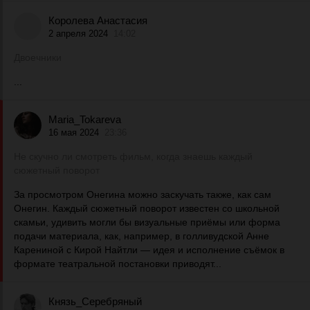
Королева Анастасия
2 апреля 2024
14:02
Двоечники
...
Maria_Tokareva
16 мая 2024
23:36
Не скучно ли смотреть фильм, когда знаешь каждый
сюжетный поворот
За просмотром Онегина можно заскучать также, как сам
Онегин. Каждый сюжетный поворот известен со школьной
скамьи, удивить могли бы визуальные приёмы или форма
подачи материала, как, например, в голливудской Анне
Карениной с Кирой Найтли — идея и исполнение съёмок в
формате театральной постановки приводят...
Князь_Серебряный