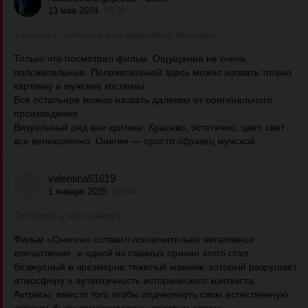
13 мая 2024
00:30
Татьяна — сильная и независимая женщина.
Только что посмотрел фильм. Ощущения не очень
положительные. Положительной здесь можно назвать только
картинку и мужские костюмы.
Все остальное можно назвать далеким от оригинального
произведения.
Визуальный ряд вне критики. Красиво, эстетично, цвет, свет
все великолепно. Онегин — просто образец мужской...
valentina51619
1 января 2025
20:04
Отберите у него камеру
Фильм «Онегин» оставил исключительно негативное
впечатление, и одной из главных причин этого стал
безвкусный и чрезмерно тяжелый макияж, который разрушает
атмосферу и аутентичность исторического контекста.
Актрисы, вместо того чтобы подчеркнуть свою естественную