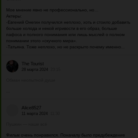
Мое мнение явно не профессионально, но…
Актеры:
-Евгений Онегин получился неплохо, хоть и стоило добавить
больше холода и некой игривости в его образ, больше
пафоса и полного понимания или лишь мыслей о полном
понимании этого «скучного мира».
-Татьяна. Тоже неплохо, но не раскрыто почему именно...
The Tourist
28 марта 2024
23:15
Обман неопытной души
...
Alice8527
11 марта 2024
11:30
Пушкин — наше всё
Фильм очень понравился. Поначалу было предубеждение