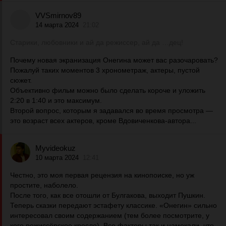
VVSmirnov89
14 марта 2024
21:02
Старики, любовники и ай да режиссер, ай да …дец!
Почему новая экранизация Онегина может вас разочаровать?
Пожалуй таких моментов 3 хронометраж, актеры, пустой
сюжет.
Объективно фильм можно было сделать короче и уложить
2:20 в 1:40 и это максимум.
Второй вопрос, которым я задавался во время просмотра —
это возраст всех актеров, кроме Вдовиченкова-автора...
Myvideokuz
10 марта 2024
12:41
Честно, это моя первая рецензия на кинопоиске, но уж
простите, наболело.
После того, как все отошли от Булгакова, выходит Пушкин.
Теперь сказки передают эстафету классике. «Онегин» сильно
интересовал своим содержанием (тем более посмотрите, у
кого режиссёрское кресло). Все факторы так и намекали, что