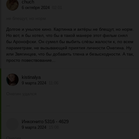
chuch
6 октября 2024
02:01
не блещут, но норм
Долгое и унылое кино. Картинка и актёры не блещут, но норм.
Но вот, я бы хотел, что бы в такой манере этот фильм снял
бы Аронофски. Он сумел бы выбить слёзы жалости к, по всем
параметрам, не вызывающей приятия личности Онегина. Ну
или Звягинцев, что бы добавить тлена и безысходности. А так,
просто повествование...
kistinalya
9 марта 2024
11:06
Онегин удался
...
Инкогнито 5316 - 4629
9 марта 2024
15:08
Онегин