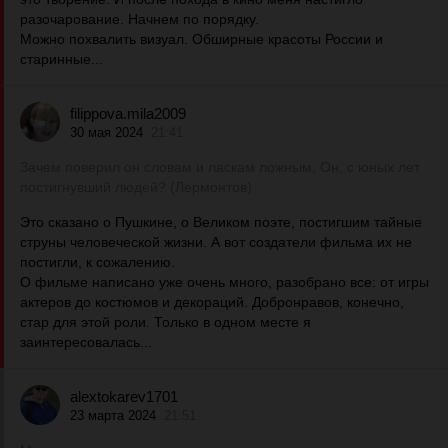
разочарование. Начнем по порядку.
Можно похвалить визуал. Обширные красоты России и
старинные...
filippova.mila2009
30 мая 2024
21:41
Зачем поверил он словам и ласкам ложным, Он, с юных лет
постигнувший людей? (Лермонтов)
Это сказано о Пушкине, о Великом поэте, постигшим тайные
струны человеческой жизни. А вот создатели фильма их не
постигли, к сожалению.
О фильме написано уже очень много, разобрано все: от игры
актеров до костюмов и декораций. Добронравов, конечно,
стар для этой роли. Только в одном месте я
заинтересовалась...
alextokarev1701
23 марта 2024
21:51