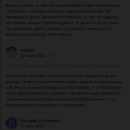
Когда я узнала, о том, что скоро выйдет новая экранизация
«Онегина», невольно в мыслях зародился скепсис. На
премьеру я шла с заниженной планкой, но все же надеясь,
что фильм сможет приятно удивить. В целом счастье было
так возможно, даже с кастом, к которому у многих есть
вопросы по возрасту, либо типажу....
vktarja
12 марта 2024
17:53
Чтобы не разочароваться, не стоит заранее очаровываться.
О премьере фильма «Онегин» я узнала незадолго до его
выхода. Я смотрела советскую оперу, видела и экранизацию
с Файнсом и томно-прекрасной Лив Тайлер — и Лиза Моряк,
гордо приосанившись с афиши, напомнила мне именно её.
Сомнения вызывал очень возрастной Добронравов — но,
понадеявшись на харизму, я отправилась...
Валерия Колпикова
21 июня 2024
22:17