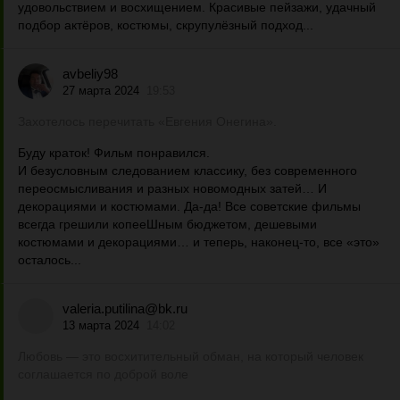
удовольствием и восхищением. Красивые пейзажи, удачный
подбор актёров, костюмы, скрупулёзный подход...
avbeliy98
27 марта 2024
19:53
Захотелось перечитать «Евгения Онегина».
Буду краток! Фильм понравился.
И безусловным следованием классику, без современного
переосмысливания и разных новомодных затей… И
декорациями и костюмами. Да-да! Все советские фильмы
всегда грешили копееШным бюджетом, дешевыми
костюмами и декорациями… и теперь, наконец-то, все «это»
осталось...
valeria.putilina@bk.ru
13 марта 2024
14:02
Любовь — это восхитительный обман, на который человек
соглашается по доброй воле