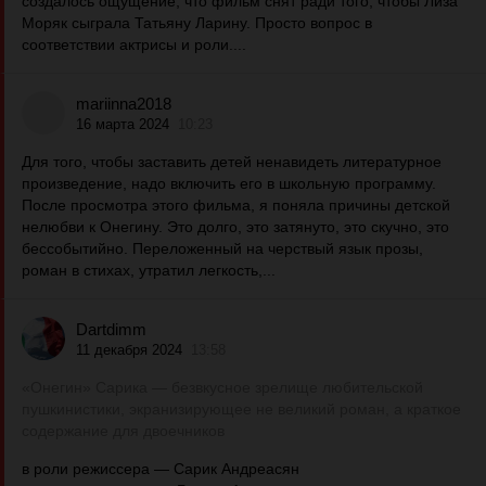
создалось ощущение, что фильм снят ради того, чтобы Лиза
Моряк сыграла Татьяну Ларину. Просто вопрос в
соответствии актрисы и роли....
mariinna2018
16 марта 2024
10:23
Для того, чтобы заставить детей ненавидеть литературное
произведение, надо включить его в школьную программу.
После просмотра этого фильма, я поняла причины детской
нелюбви к Онегину. Это долго, это затянуто, это скучно, это
бессобытийно. Переложенный на черствый язык прозы,
роман в стихах, утратил легкость,...
Dartdimm
11 декабря 2024
13:58
«Онегин» Сарика — безвкусное зрелище любительской
пушкинистики, экранизирующее не великий роман, а краткое
содержание для двоечников
в роли режиссера — Сарик Андреасян