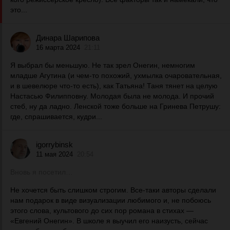
это...
Динара Шарипова
16 марта 2024
21:11
Я выбрал бы меньшую. Не так зрел Онегин, немногим
младше Агутина (и чем-то похожий, ухмылка очаровательная,
и в шевелюре что-то есть), как Татьяна! Таня тянет на целую
Настасью Филипповну. Молодая была не молода. И прочий
стеб, ну да ладно. Ленской тоже больше на Гринева Петрушу:
где, спрашивается, кудри...
igorrybinsk
11 мая 2024
20:54
Вновь я посетил…
Не хочется быть слишком строгим. Все-таки авторы сделали
нам подарок в виде визуализации любимого и, не побоюсь
этого слова, культового до сих пор романа в стихах —
«Евгений Онегин». В школе я выучил его наизусть, сейчас