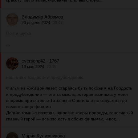
красоту, были замаскированы толстым слоем...
Владимир Абрамов
20 апреля 2024
00:47
Почти шутка
...
eversong42 - 1767
19 мая 2024
20:15
наш ответ гордости и предубеждению
Фильм из кожи вон лезет, стараясь быть похожим на Гордость
и предубеждение — это та мысль, которая возникла у меня
впервые при встрече Татьяны и Онегина и не отпускала до
самого конца фильма.
Долгие томные взгляды, широкие кадры природы, заносчивый
главный герой — все это есть в обоих фильмах, и вот,...
Мария Кулижникова