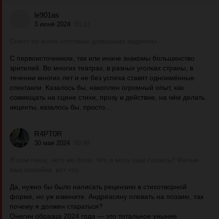
le901as
3 июня 2024
03:13
Снято по книге «готовые домашние задания»
С первоисточником, так или иначе знакомы большинство
зрителей. Во многих театрах, в разных уголках страны, в
течении многих лет и не без успеха ставят одноимённые
спектакли. Казалось бы, накоплен огромный опыт, как
совмещать на сцене стихи, прозу и действие, на чём делать
акценты, казалось бы, просто...
R4PT0R
30 мая 2024
00:49
Я вам пишу, чего же боле. Что я могу ещё сказать? Фильм
ваш помойка, вот что…
Да, нужно бы было написать рецензию в стихотворной
форме, но уж извините. Андреасяну плевать на поэзию, так
почему я должен стараться?
Онегин образца 2024 года — это тотальное уныние