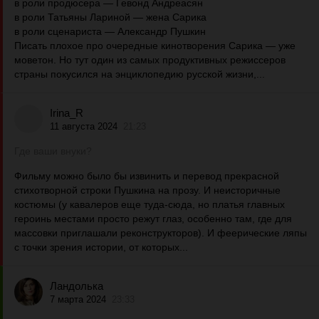
в роли продюсера — Гевонд Андреасян
в роли Татьяны Лариной — жена Сарика
в роли сценариста — Александр Пушкин
Писать плохое про очередные кинотворения Сарика — уже
моветон. Но тут один из самых продуктивных режиссеров
страны покусился на энциклопедию русской жизни,...
Irina_R
11 августа 2024
21:23
Где ваши внуки?
Фильму можно было бы извинить и перевод прекрасной
стихотворной строки Пушкина на прозу. И неисторичные
костюмы (у кавалеров еще туда-сюда, но платья главных
героинь местами просто режут глаз, особенно там, где для
массовки приглашали реконструкторов). И феерические ляпы
с точки зрения истории, от которых...
Ландолька
7 марта 2024
23:33