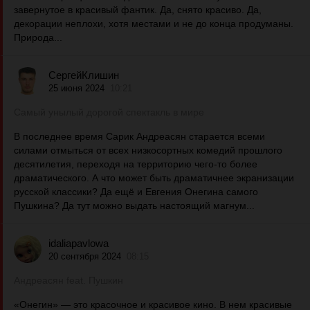
завернутое в красивый фантик. Да, снято красиво. Да,
декорации неплохи, хотя местами и не до конца продуманы.
Природа...
СергейКлишин
25 июня 2024
10:21
Самый унылый дорогой спектакль в мире
В последнее время Сарик Андреасян старается всеми
силами отмыться от всех низкосортных комедий прошлого
десятилетия, переходя на территорию чего-то более
драматического. А что может быть драматичнее экранизации
русской классики? Да ещё и Евгения Онегина самого
Пушкина? Да тут можно выдать настоящий магнум...
idaliapavlowa
20 сентября 2024
08:15
Андреасян feat. Пушкин
«Онегин» — это красочное и красивое кино. В нем красивые