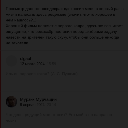
Просмотр данного «шедевра» вдохновил меня в первый раз в
жизни написать здесь рецензию (значит, что-то хорошее в
нём нашлось?..)
Хороший фильм цепляет с первого кадра, здесь же возникает
ощущение, что режиссёр поставил перед актёрами задачу
навести на зрителей такую скуку, чтобы они больше никогда
не захотели...
olgaul
12 марта 2024
15:59
Иль он пародия какая? (А. С. Пушкин)
...
Мурзик Мурчащий
9 апреля 2024
20:14
Что день грядущий мне готовит? Его мой взор напрасно
ловит