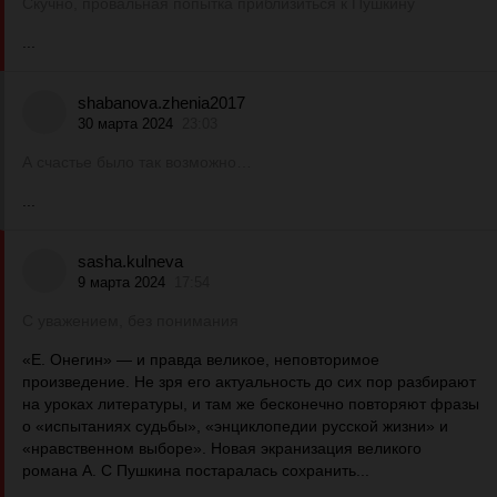
Скучно, провальная попытка приблизиться к Пушкину
...
shabanova.zhenia2017
30 марта 2024
23:03
А счастье было так возможно…
...
sasha.kulneva
9 марта 2024
17:54
С уважением, без понимания
«Е. Онегин» — и правда великое, неповторимое
произведение. Не зря его актуальность до сих пор разбирают
на уроках литературы, и там же бесконечно повторяют фразы
о «испытаниях судьбы», «энциклопедии русской жизни» и
«нравственном выборе». Новая экранизация великого
романа А. С Пушкина постаралась сохранить...