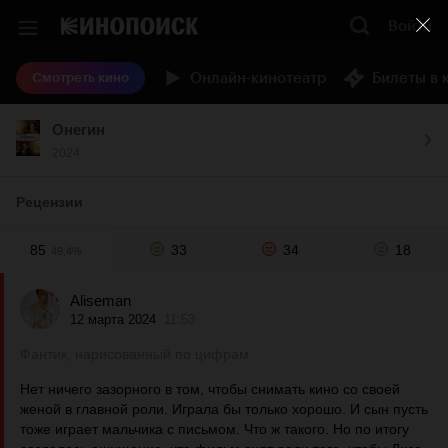
Войти
Онлайн-кинотеатр
Билеты в 
Смотреть кино
Онегин
2024
Рецензии
85
33
34
18
49.4%
Aliseman
12 марта 2024
11:53
Фантик, нарисованный по цифрам
Нет ничего зазорного в том, чтобы снимать кино со своей
женой в главной роли. Играла бы только хорошо. И сын пусть
тоже играет мальчика с письмом. Что ж такого. Но по итогу