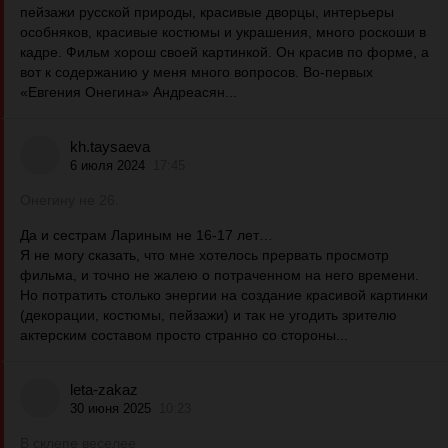
пейзажи русской природы, красивые дворцы, интерьеры
особняков, красивые костюмы и украшения, много роскоши в
кадре. Фильм хорош своей картинкой. Он красив по форме, а
вот к содержанию у меня много вопросов. Во-первых
«Евгения Онегина» Андреасян...
kh.taysaeva
6 июля 2024
17:45
Онегину не 26.
Да и сестрам Лариным не 16-17 лет…
Я не могу сказать, что мне хотелось прервать просмотр
фильма, и точно не жалею о потраченном на него времени.
Но потратить столько энергии на создание красивой картинки
(декорации, костюмы, пейзажи) и так не угодить зрителю
актерским составом просто странно со стороны...
leta-zakaz
30 июня 2025
10:23
В склепе веселее