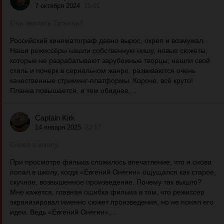
7 октября 2024
15:01
Она звалась Татьяна?
Российский кинематограф давно вырос, окреп и возмужал.
Наши режиссёры нашли собственную нишу, новые сюжеты,
которые не разрабатывают зарубежные творцы; нашли свой
стиль и почерк в сериальном жанре, развиваются очень
качественные стриминг-платформы. Короче, всё круто!
Планка повышается, и тем обиднее,...
Captain Kirk
14 января 2025
23:17
Снова в школу
При просмотре фильма сложилось впечатление, что я снова
попал в школу, когда «Евгений Онегин» ощущался как старое,
скучное, возвышенное произведение. Почему так вышло?
Мне кажется, главная ошибка фильма в том, что режиссер
экранизировал именно сюжет произведения, но не понял его
идеи. Ведь «Евгений Онегин»,...