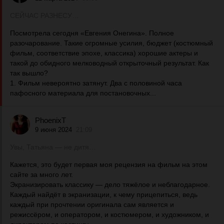
СЕЙЧАС РАЗНЕСУ…
Посмотрела сегодня «Евгения Онегина». Полное
разочарование. Такие огромные усилия, бюджет (костюмный
фильм, соответствие эпохе, классика) хорошие актеры и
такой до обидного мелководный открыточный результат. Как
так вышло?
1. Фильм невероятно затянут. Два с половиной часа
пафосного материала для постановочных...
PhoenixT
9 июня 2024
21:09
Увы, Татьяна — не дитя…
Кажется, это будет первая моя рецензия на фильм на этом
сайте за много лет.
Экранизировать классику — дело тяжёлое и неблагодарное.
Каждый найдёт в экранизации, к чему прицепиться, ведь
каждый при прочтении оригинала сам является и
режиссёром, и оператором, и костюмером, и художником, и