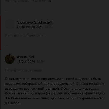
Мелодрама в стихах и прозе
...
Salomeya Shiukashvili
25 сентября 2024
12:00
Итак, все это было плохо.
...
donna_Sel
16 мая 2024
16:04
Потемкинские деревни
Очень долго не могла определиться, какой же должна быть
рецензия: нейтральной или отрицательной. В итоге пришла к
выводу, что все таки нейтральной. Ибо… старались ведь…
Вся наша киноиндустрия (за редким исключением) последних
30-35 лет напоминает мне, простите, запор. Стараний много,
а выхлоп...