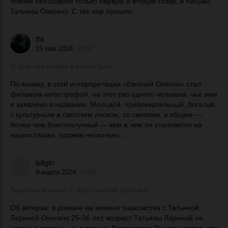
помню без ошибок только первую и вторую главу, и письмо
Татьяны Онегину. С тех пор прошло...
tht
15 мая 2024
20:37
О том, что может в жизни быть.
По-моему, в этой интерпретации «Евгений Онегин» стал
фильмом-катастрофой, на этот раз одного человека, чье имя
и заявлено в названии. Молодой, привлекательный, богатый,
с культурным и светским лоском, со связями, в общем —
более чем благополучный — кем и чем он становится на
наших глазах, прожив несколько,...
leligin
9 марта 2024
14:50
Визуал и музыка — достоинства фильма
Об актерах: в романе на момент знакомства с Татьяной
Лариной Онегину 25-26 лет, возраст Татьяны Лариной не