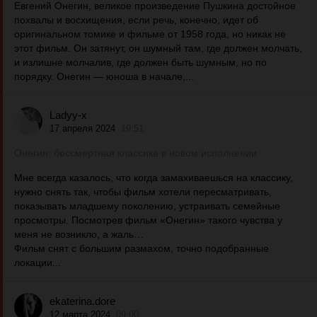
Евгений Онегин, великое произведение Пушкина достойное
похвалы и восхищения, если речь, конечно, идет об
оригинальном томике и фильме от 1958 года, но никак не
этот фильм. Он затянут, он шумный там, где должен молчать,
и излишне молчалив, где должен быть шумным, но по
порядку. Онегин — юноша в начале,...
Ladyy-x
17 апреля 2024
19:51
Онегин: бессмертная классика в новом исполнении
Мне всегда казалось, что когда замахиваешься на классику,
нужно снять так, чтобы фильм хотели пересматривать,
показывать младшему поколению, устраивать семейные
просмотры. Посмотрев фильм «Онегин» такого чувства у
меня не возникло, а жаль…
Фильм снят с большим размахом, точно подобранные
локации...
ekaterina.dore
12 марта 2024
09:00