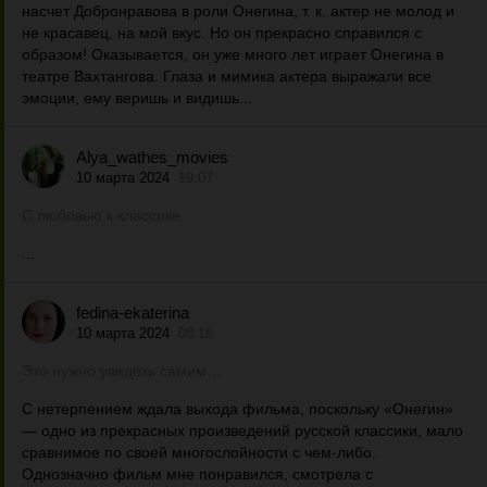
насчет Добронравова в роли Онегина, т. к. актер не молод и
не красавец, на мой вкус. Но он прекрасно справился с
образом! Оказывается, он уже много лет играет Онегина в
театре Вахтангова. Глаза и мимика актера выражали все
эмоции, ему веришь и видишь...
Alya_wathes_movies
10 марта 2024
19:07
С любовью к классике
...
fedina-ekaterina
10 марта 2024
08:16
Это нужно увидеть самим…
С нетерпением ждала выхода фильма, поскольку «Онегин»
— одно из прекрасных произведений русской классики, мало
сравнимое по своей многослойности с чем-либо.
Однозначно фильм мне понравился, смотрела с