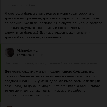
Красиво, но не более
Я смотрела фильм в кинотеатре и меня сразу восхитило
красивое изображение, красивые актеры, игра которых мне
по большей части понравилась! Но спустя примерно полчаса
я начала задумываться, неужели это всё, чем мне
запомнится фильм..? Два часа классической музыки и
красивой картинки-это, к сожалению,...
AkhmetovRE
17 мая 2024
10:14
Наконец то понял, почему Евгений Онегин великий роман
Для меня, как думаю и для подавляющего большинства,
Евгений Онегин — это какая-то непонятная «классика» из
средней школы. Т. к. у меня дело это было больше четверти
века назад, то даже не уверен, что его читал, а если и читал,
то что дочитал, однако, как минимум, его разбор, в
фирменном школьном стиле...