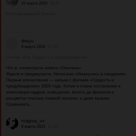
10 марта 2024
18:41
Разочаровавший Онегин
...
dnkyu
9 марта 2024
17:13
Онегин. Или Гордость и предубеждение?
Что ж, посмотрела нового «Онегина»
Ждала и предвкушала. Несколько обманулась в ожиданиях.
Первые впечатления — калька с фильма «Гордость и
предубеждение» 2005 года. Копия в плане построения и
композиции кадров, освещения, вплоть до фасонов и
расцветок платьев главной героини, и даже музыки.
Сравнивать...
magnus_vv
8 марта 2024
21:12