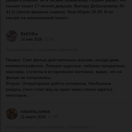
указан в романе, но в письме Вяземскому Пушкин указал, что
письмо пишет 17-летняя девушка, Виктору Добронравову 40-
41 (с учетом времени съемок), Лизе Моряк 28-29. И не
смотря на несомненный талант...
BetO4ka
14 мая 2026
23:54
Театральщина с красивой картинкой
Первое. Снят фильм действительно красиво, иногда даже
кинематографично. Локации чудесные, пейзажи прекрасные,
массовка, статисты в исторических костюмах, видно, что на
фильм не поскупились.
Второе. Операторская работа интересна. Необычные
ракурсы (чего стоит вид на героя через стекло кареты),
некоторые...
natasha.zuewa
11 марта 2024
17:48
«А счастье было так возможно, Так близко!..»