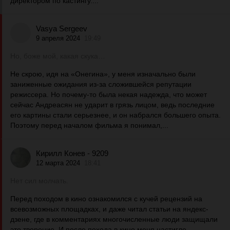
директором по кастингу....
Vasya Sergeev
9 апреля 2024
19:49
Но, боже мой, какая скука…
Не скрою, идя на «Онегина», у меня изначально были
заниженные ожидания из-за сложившейся репутации
режиссера. Но почему-то была некая надежда, что может
сейчас Андреасян не ударит в грязь лицом, ведь последние
его картины стали серьезнее, и он набрался большего опыта.
Поэтому перед началом фильма я понимал,...
Кирилл Конев - 9209
12 марта 2024
18:41
Нет сил молчать.
Перед походом в кино ознакомился с кучей рецензий на
всевозможных площадках, и даже читал статьи на яндекс-
дзене, где в комментариях многочисленные люди защищали
это творение. И после похода в кино меня настигло